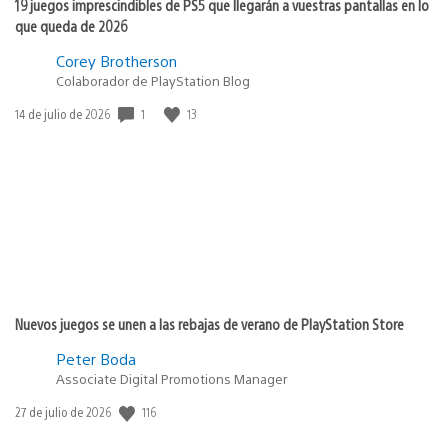
19 juegos imprescindibles de PS5 que llegarán a vuestras pantallas en lo
que queda de 2026
Corey Brotherson
Colaborador de PlayStation Blog
Fecha
1
13
14 de julio de 2026
de
publicación:
Nuevos juegos se unen a las rebajas de verano de PlayStation Store
Peter Boda
Associate Digital Promotions Manager
Fecha
116
27 de julio de 2026
de
publicación: