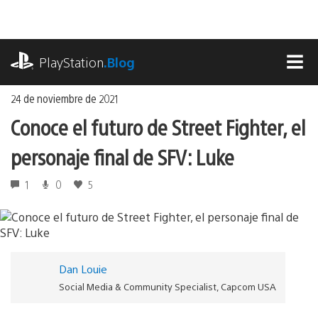
Ir
al
contenido
playstation.com
PlayStation
.Blog
MEN
24 de noviembre de 2021
Conoce el futuro de Street Fighter, el
personaje final de SFV: Luke
1
0
5
Dan Louie
Social Media & Community Specialist, Capcom USA