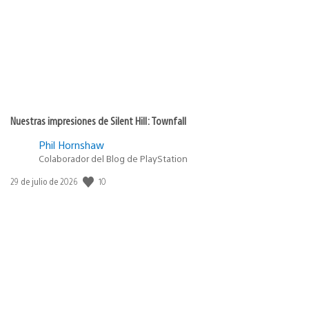
Nuestras impresiones de Silent Hill: Townfall
Phil Hornshaw
Colaborador del Blog de PlayStation
Fecha
10
29 de julio de 2026
de
publicación: