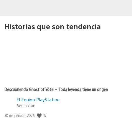
Historias que son tendencia
Descubriendo Ghost of Yōtei – Toda leyenda tiene un origen
El Equipo PlayStation
Redacción
Fecha
12
30 de junio de 2026
de
publicación: