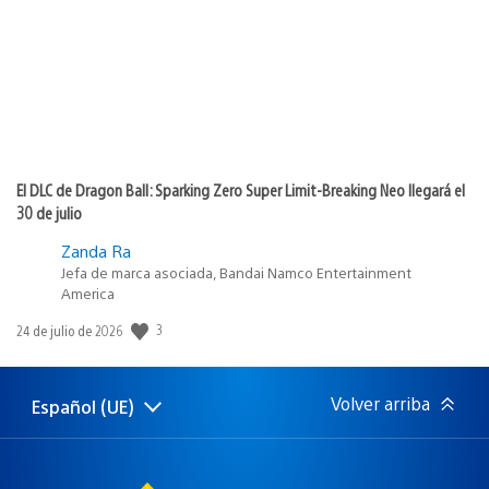
El DLC de Dragon Ball: Sparking Zero Super Limit-Breaking Neo llegará el
30 de julio
Zanda Ra
Jefa de marca asociada, Bandai Namco Entertainment
America
Fecha
3
24 de julio de 2026
de
publicación:
Volver arriba
Español (UE)
Selecciona
Región
una
actual:
región