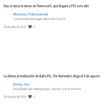
Hoy se lanza la demo de Flamecraft, que llegará a PS5 este año
Mateusz Pokrzywniak
Community Manager, Monster Couch
Fecha
6
28 de julio de 2026
de
publicación:
La última actualización de Ball x Pit, The Naturalist, llega el 6 de agosto
Kenny Sun
Diseñador de videojuegos, Kenny Sun & Friends
Fecha
5
28 de julio de 2026
de
publicación: