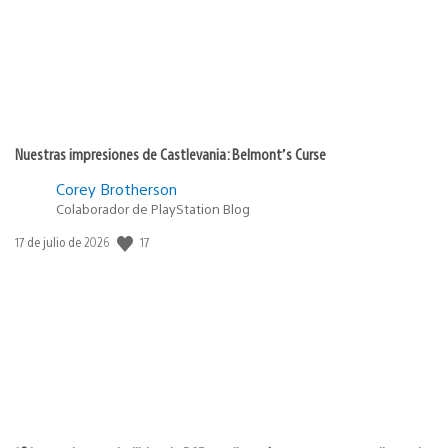
Nuestras impresiones de Castlevania: Belmont’s Curse
Corey Brotherson
Colaborador de PlayStation Blog
Fecha
17
17 de julio de 2026
de
publicación: