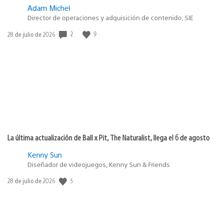
Adam Michel
Director de operaciones y adquisición de contenido, SIE
Fecha
2
9
28 de julio de 2026
de
publicación:
La última actualización de Ball x Pit, The Naturalist, llega el 6 de agosto
Kenny Sun
Diseñador de videojuegos, Kenny Sun & Friends
Fecha
5
28 de julio de 2026
de
publicación: