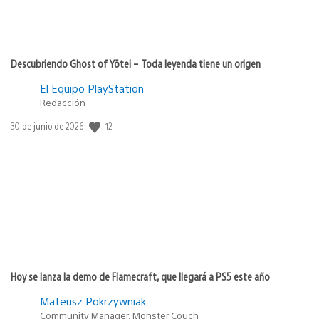
Descubriendo Ghost of Yōtei – Toda leyenda tiene un origen
El Equipo PlayStation
Redacción
Fecha
12
30 de junio de 2026
de
publicación:
Hoy se lanza la demo de Flamecraft, que llegará a PS5 este año
Mateusz Pokrzywniak
Community Manager, Monster Couch