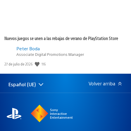
Nuevos juegos se unen a las rebajas de verano de PlayStation Store
Peter Boda
Associate Digital Promotions Manager
Fecha
116
27 de julio de 2026
de
publicación:
Volver arriba
Español (UE)
Selecciona
Región
una
actual:
región
Sony
Interactive
Entertainment