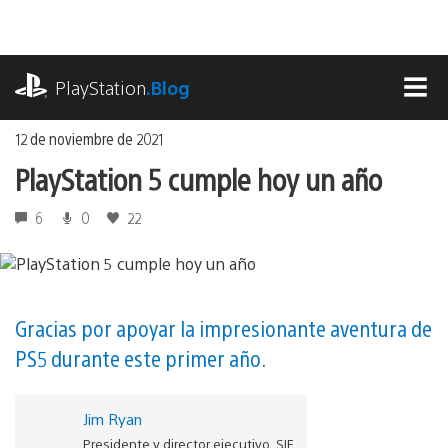
Ir
al
contenido
playstation.com
PlayStation
.Blog
MEN
12 de noviembre de 2021
PlayStation 5 cumple hoy un año
6
0
22
Gracias por apoyar la impresionante aventura de
PS5 durante este primer año.
Jim Ryan
Presidente y director ejecutivo, SIE