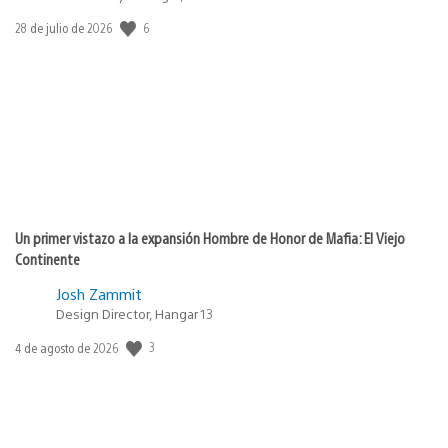
Fecha
6
28 de julio de 2026
de
publicación:
Un primer vistazo a la expansión Hombre de Honor de Mafia: El Viejo
Continente
Josh Zammit
Design Director, Hangar 13
Fecha
3
4 de agosto de 2026
de
publicación: