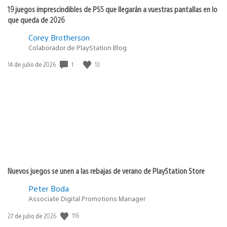
19 juegos imprescindibles de PS5 que llegarán a vuestras pantallas en lo
que queda de 2026
Corey Brotherson
Colaborador de PlayStation Blog
Fecha
1
13
14 de julio de 2026
de
publicación:
Nuevos juegos se unen a las rebajas de verano de PlayStation Store
Peter Boda
Associate Digital Promotions Manager
Fecha
116
27 de julio de 2026
de