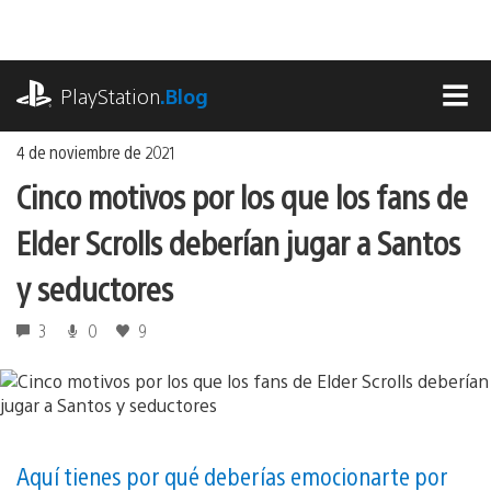
Ir
al
contenido
playstation.com
PlayStation
.Blog
MEN
4 de noviembre de 2021
Cinco motivos por los que los fans de
Elder Scrolls deberían jugar a Santos
y seductores
3
0
9
Aquí tienes por qué deberías emocionarte por