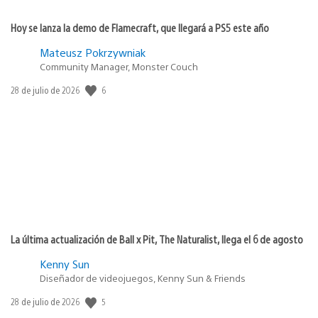
Hoy se lanza la demo de Flamecraft, que llegará a PS5 este año
Mateusz Pokrzywniak
Community Manager, Monster Couch
Fecha
6
28 de julio de 2026
de
publicación:
La última actualización de Ball x Pit, The Naturalist, llega el 6 de agosto
Kenny Sun
Diseñador de videojuegos, Kenny Sun & Friends
Fecha
5
28 de julio de 2026
de