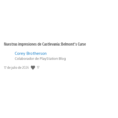
Nuestras impresiones de Castlevania: Belmont’s Curse
Corey Brotherson
Colaborador de PlayStation Blog
Fecha
17
17 de julio de 2026
de
publicación: