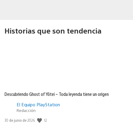
Historias que son tendencia
Descubriendo Ghost of Yōtei – Toda leyenda tiene un origen
El Equipo PlayStation
Redacción
Fecha
12
30 de junio de 2026
de
publicación: