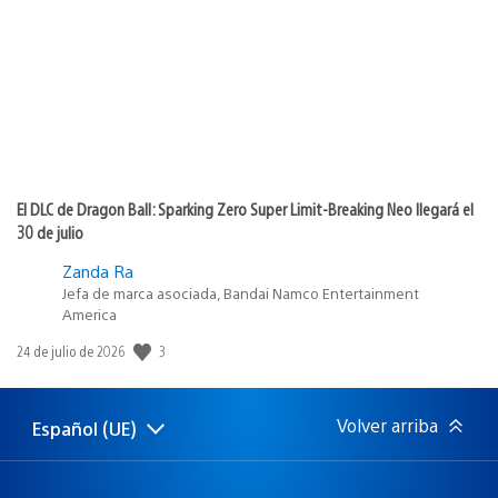
publicación:
El DLC de Dragon Ball: Sparking Zero Super Limit-Breaking Neo llegará el
30 de julio
Zanda Ra
Jefa de marca asociada, Bandai Namco Entertainment
America
Fecha
3
24 de julio de 2026
de
publicación:
Volver arriba
Español (UE)
Selecciona
Región
una
actual:
región