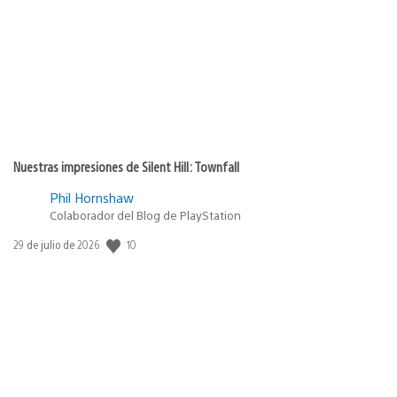
publicación:
Nuestras impresiones de Silent Hill: Townfall
Phil Hornshaw
Colaborador del Blog de PlayStation
Fecha
10
29 de julio de 2026
de
publicación: