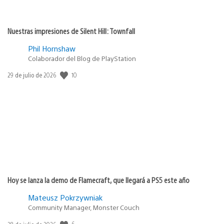
Nuestras impresiones de Silent Hill: Townfall
Phil Hornshaw
Colaborador del Blog de PlayStation
Fecha
10
29 de julio de 2026
de
publicación:
Hoy se lanza la demo de Flamecraft, que llegará a PS5 este año
Mateusz Pokrzywniak
Community Manager, Monster Couch
Fecha
6