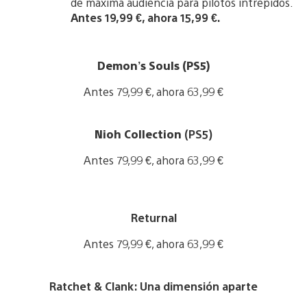
de máxima audiencia para pilotos intrépidos.
Antes 19,99 €, ahora 15,99 €.
V
i
Demon’s Souls (PS5)
e
w
Antes 79,99 €, ahora 63,99 €
a
n
V
d
i
Nioh Collection
(PS5)
d
e
o
w
Antes 79,99 €, ahora 63,99 €
w
a
n
n
l
V
d
o
i
d
a
e
o
Returnal
d
w
w
i
a
n
Antes 79,99 €, ahora 63,99 €
m
n
l
a
d
o
V
g
d
a
i
e
o
Ratchet & Clank: Una dimensión aparte
d
e
w
i