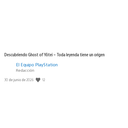
Descubriendo Ghost of Yōtei – Toda leyenda tiene un origen
El Equipo PlayStation
Redacción
Fecha
12
30 de junio de 2026
de
publicación: