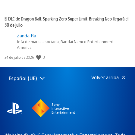
El DLC de Dragon Ball: Sparking Zero Super Limit-Breaking Neo llegará el
30 de julio
Zanda Ra
Jefa de marca asociada, Bandai Namco Entertainment
America
Fecha
3
24 de julio de 2026
de
publicación:
Volver arriba
Español (UE)
Selecciona
Región
una
actual:
región
Sony
Interactive
Entertainment