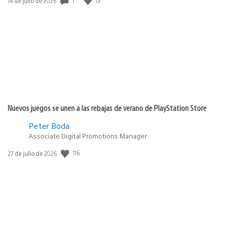
1
13
14 de julio de 2026
de
publicación:
Nuevos juegos se unen a las rebajas de verano de PlayStation Store
Peter Boda
Associate Digital Promotions Manager
Fecha
116
27 de julio de 2026
de
publicación: