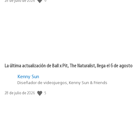
28 de julio de 2026
de
publicación:
La última actualización de Ball x Pit, The Naturalist, llega el 6 de agosto
Kenny Sun
Diseñador de videojuegos, Kenny Sun & Friends
Fecha
5
28 de julio de 2026
de
publicación: