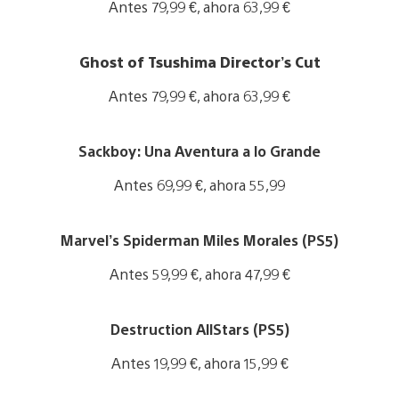
w
n
Antes 79,99 €, ahora 63,99 €
m
a
l
a
n
o
V
g
d
a
i
e
Ghost of Tsushima Director’s Cut
d
d
e
o
i
w
Antes 79,99 €, ahora 63,99 €
w
m
a
n
a
n
l
V
g
d
o
i
e
Sackboy: Una Aventura a lo Grande
d
a
e
o
d
w
Antes 69,99 €, ahora 55,99
w
i
a
n
m
n
l
V
a
d
o
i
Marvel’s Spiderman Miles Morales
g
(PS5)
d
a
e
e
o
d
w
Antes 59,99 €, ahora 47,99 €
w
i
a
n
m
n
l
V
a
d
o
i
Destruction AllStars
g
(PS5)
d
a
e
e
o
d
w
Antes 19,99 €, ahora 15,99 €
w
i
a
n
m
n
l