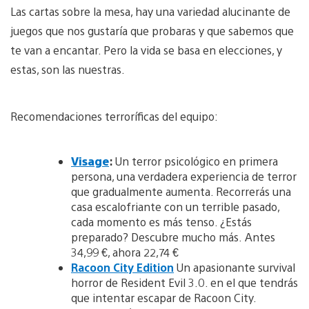
a
d
o
Las cartas sobre la mesa, hay una variedad alucinante de
g
d
a
e
o
juegos que nos gustaría que probaras y que sabemos que
d
w
i
te van a encantar. Pero la vida se basa en elecciones, y
n
m
l
estas, son las nuestras.
a
o
g
a
e
d
i
Recomendaciones terroríficas del equipo:
m
a
g
Visage
:
Un terror psicológico en primera
e
persona, una verdadera experiencia de terror
que gradualmente aumenta. Recorrerás una
casa escalofriante con un terrible pasado,
cada momento es más tenso. ¿Estás
preparado? Descubre mucho más.
Antes
34,99 €, ahora 22,74 €
Racoon City Edition
Un apasionante survival
horror de Resident Evil 3.0. en el que tendrás
que intentar escapar de Racoon City.