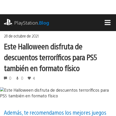
Ir
al
contenido
playstation.com
PlayStation
.Blog
MEN
28 de octubre de 2021
Este Halloween disfruta de
descuentos terroríficos para PS5
también en formato físico
0
0
4
Además, te recomendamos los mejores juegos