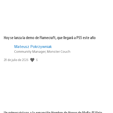
Hoy se lanza la demo de Flamecraft, que llegará a PS5 este año
Mateusz Pokrzywniak
Community Manager, Monster Couch
Fecha
6
28 de julio de 2026
de
publicación:
Un primer vistazo a la expansión Hombre de Honor de Mafia: El Viejo