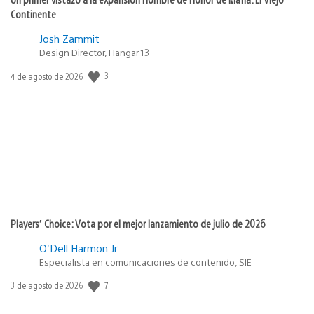
Continente
Josh Zammit
Design Director, Hangar 13
Fecha
3
4 de agosto de 2026
de
publicación:
Players’ Choice: Vota por el mejor lanzamiento de julio de 2026
O'Dell Harmon Jr.
Especialista en comunicaciones de contenido, SIE
Fecha
7
3 de agosto de 2026
de
publicación: