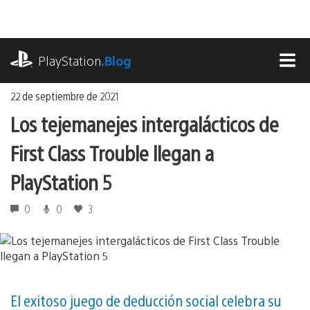
Ir
al
contenido
playstation.com
PlayStation
.Blog
MEN
22 de septiembre de 2021
Los tejemanejes intergalácticos de
First Class Trouble llegan a
PlayStation 5
0
0
3
El exitoso juego de deducción social celebra su