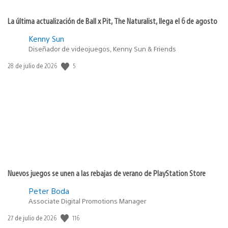
La última actualización de Ball x Pit, The Naturalist, llega el 6 de agosto
Kenny Sun
Diseñador de videojuegos, Kenny Sun & Friends
Fecha
5
28 de julio de 2026
de
publicación:
Nuevos juegos se unen a las rebajas de verano de PlayStation Store
Peter Boda
Associate Digital Promotions Manager
Fecha
116
27 de julio de 2026
de