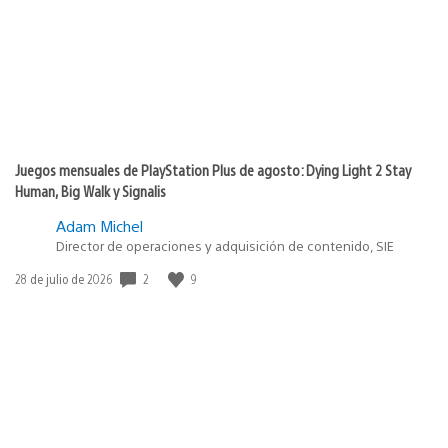
Juegos mensuales de PlayStation Plus de agosto: Dying Light 2 Stay
Human, Big Walk y Signalis
Adam Michel
Director de operaciones y adquisición de contenido, SIE
Fecha
2
9
28 de julio de 2026
de
publicación: