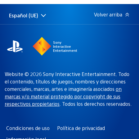
publicación:
Volver arriba
Español (UE)
Selecciona
Región
una
actual:
región
Sony
Interactive
Entertainment
Website © 2026 Sony Interactive Entertainment. Todo
el contenido, títulos de juegos, nombres y direcciones
comerciales, marcas, artes e imaginería asociados
on
marcas y/o material protegido por copyright de sus
respectivos propietarios
. Todos los derechos reservados.
Condiciones de uso
Política de privacidad