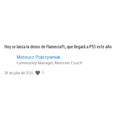
Hoy se lanza la demo de Flamecraft, que llegará a PS5 este año
Mateusz Pokrzywniak
Community Manager, Monster Couch
Fecha
5
28 de julio de 2026
de
publicación: