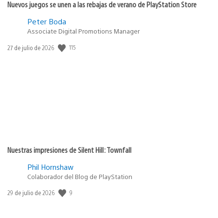
Nuevos juegos se unen a las rebajas de verano de PlayStation Store
Peter Boda
Associate Digital Promotions Manager
Fecha
115
27 de julio de 2026
de
publicación:
Nuestras impresiones de Silent Hill: Townfall
Phil Hornshaw
Colaborador del Blog de PlayStation
Fecha
9
29 de julio de 2026
de
publicación: