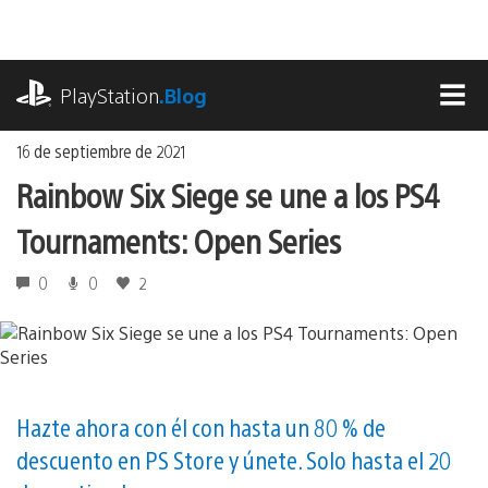
Ir
al
contenido
playstation.com
PlayStation
.Blog
MEN
16 de septiembre de 2021
Rainbow Six Siege se une a los PS4
Tournaments: Open Series
0
0
2
Hazte ahora con él con hasta un 80 % de
descuento en PS Store y únete. Solo hasta el 20