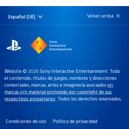
de
publicación:
Volver arriba
Español (UE)
Selecciona
Región
una
actual:
región
Sony
Interactive
Entertainment
Website © 2026 Sony Interactive Entertainment. Todo
el contenido, títulos de juegos, nombres y direcciones
comerciales, marcas, artes e imaginería asociados
on
marcas y/o material protegido por copyright de sus
respectivos propietarios
. Todos los derechos reservados.
Condiciones de uso
Política de privacidad