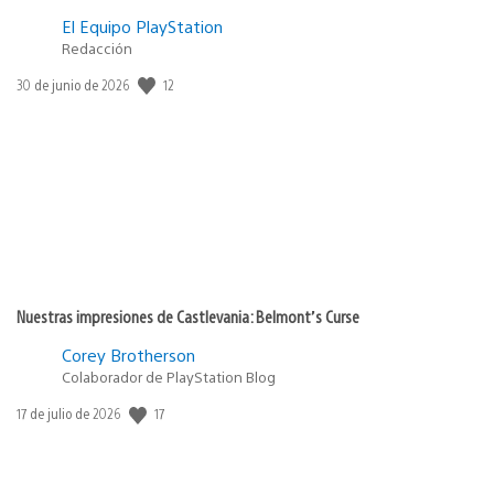
El Equipo PlayStation
Redacción
Fecha
12
30 de junio de 2026
de
publicación:
Nuestras impresiones de Castlevania: Belmont’s Curse
Corey Brotherson
Colaborador de PlayStation Blog
Fecha
17
17 de julio de 2026
de
publicación: