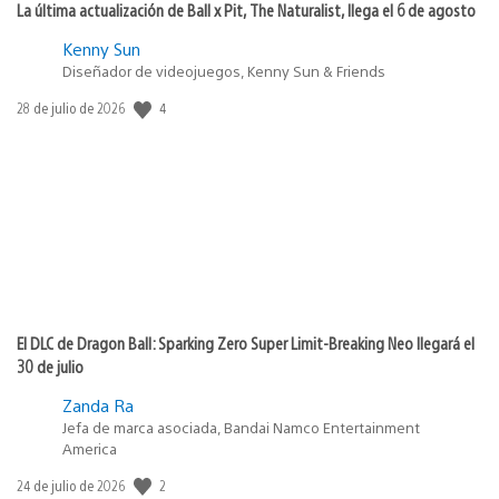
La última actualización de Ball x Pit, The Naturalist, llega el 6 de agosto
Kenny Sun
Diseñador de videojuegos, Kenny Sun & Friends
Fecha
4
28 de julio de 2026
de
publicación:
El DLC de Dragon Ball: Sparking Zero Super Limit-Breaking Neo llegará el
30 de julio
Zanda Ra
Jefa de marca asociada, Bandai Namco Entertainment
America
Fecha
2
24 de julio de 2026