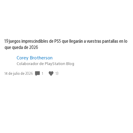
19 juegos imprescindibles de PS5 que llegarán a vuestras pantallas en lo
que queda de 2026
Corey Brotherson
Colaborador de PlayStation Blog
Fecha
1
13
14 de julio de 2026
de
publicación: