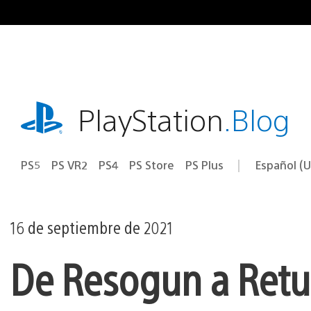
Ir
al
contenido
playstation.com
PlayStation
.Blog
PS5
PS VR2
PS4
PS Store
PS Plus
Español (U
Seleccion
Región
una
actual:
región
16 de septiembre de 2021
De Resogun a Retur