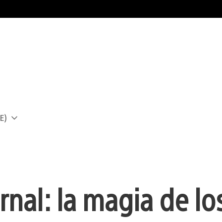
E)
a
nal: la magia de lo