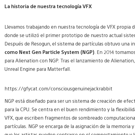
La historia de nuestra tecnología VFX
Llevamos trabajando en nuestra tecnología de VFX propia d
donde se utilizó el primer prototipo de nuestro actual sist
Después de Resogun, el sistema de partículas obtuvo una i
como Next Gen Particle System (NGP)
. En 2014 tomamos 
para Alienation con NGP. Tras el lanzamiento de Alienation, 
Unreal Engine para Matterfall.
https://gfycat.com/consciousgenuinejackrabbit
NGP está diseñado para ser un sistema de creación de efect
para la CPU. Se centra en el buen rendimiento y la flexibilidad
VFX, que escriben fragmentos de sombreado computacional 
partículas. NGP se encarga de la asignación de la memoria y 
que los artistas pueden centrarse en el comportamiento y lo