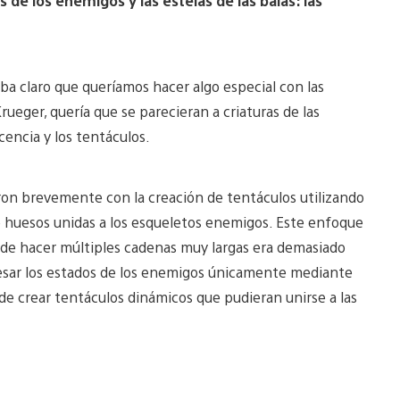
 de los enemigos y las estelas de las balas: las
aba claro que queríamos hacer algo especial con las
rueger, quería que se parecieran a criaturas de las
encia y los tentáculos.
n brevemente con la creación de tentáculos utilizando
 de huesos unidas a los esqueletos enemigos. Este enfoque
 de hacer múltiples cadenas muy largas era demasiado
esar los estados de los enemigos únicamente mediante
 de crear tentáculos dinámicos que pudieran unirse a las