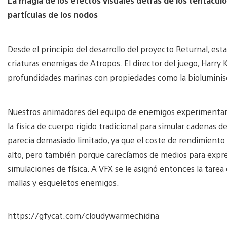
La magia de los efectos visuales detrás de los tentáculos
partículas de los nodos
Desde el principio del desarrollo del proyecto Returnal, est
criaturas enemigas de Atropos. El director del juego, Harry K
profundidades marinas con propiedades como la bioluminisc
Nuestros animadores del equipo de enemigos experimentaro
la física de cuerpo rígido tradicional para simular cadenas
parecía demasiado limitado, ya que el coste de rendimiento
alto, pero también porque carecíamos de medios para expr
simulaciones de física. A VFX se le asignó entonces la tarea
mallas y esqueletos enemigos.
https://gfycat.com/cloudywarmechidna