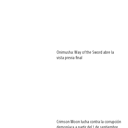
Onimusha: Way of the Sword abre la
vista previa final
Crimson Moon lucha contra la corrupción
demoníaca a partir del 1 de septiembre