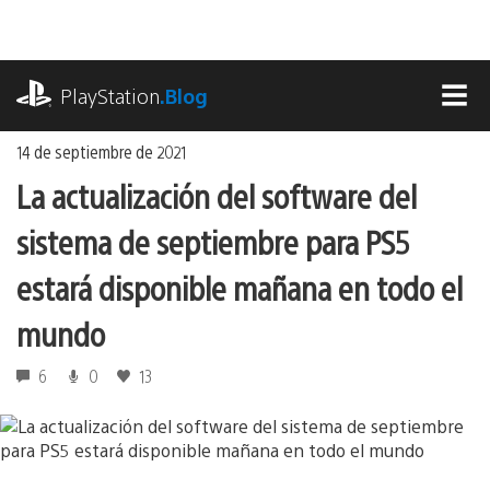
Ir
al
contenido
playstation.com
PlayStation
.Blog
MEN
14 de septiembre de 2021
La actualización del software del
sistema de septiembre para PS5
estará disponible mañana en todo el
mundo
6
0
13