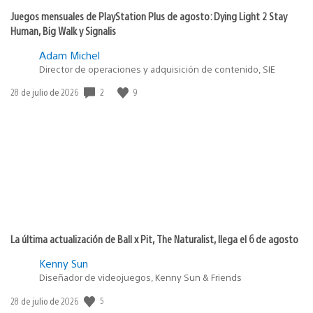
Juegos mensuales de PlayStation Plus de agosto: Dying Light 2 Stay
Human, Big Walk y Signalis
Adam Michel
Director de operaciones y adquisición de contenido, SIE
Fecha
2
9
28 de julio de 2026
de
publicación:
La última actualización de Ball x Pit, The Naturalist, llega el 6 de agosto
Kenny Sun
Diseñador de videojuegos, Kenny Sun & Friends
Fecha
5
28 de julio de 2026
de