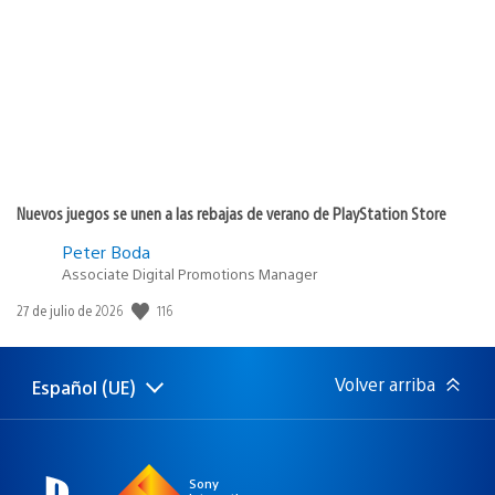
publicación:
Nuevos juegos se unen a las rebajas de verano de PlayStation Store
Peter Boda
Associate Digital Promotions Manager
Fecha
116
27 de julio de 2026
de
publicación:
Volver arriba
Español (UE)
Selecciona
Región
una
actual:
región
Sony