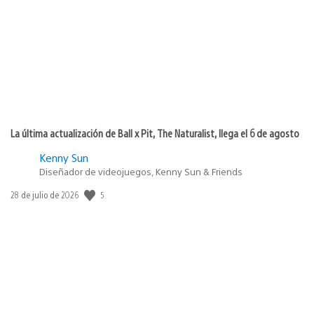
publicación:
La última actualización de Ball x Pit, The Naturalist, llega el 6 de agosto
Kenny Sun
Diseñador de videojuegos, Kenny Sun & Friends
Fecha
5
28 de julio de 2026
de
publicación: