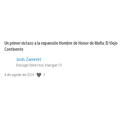
Un primer vistazo a la expansión Hombre de Honor de Mafia: El Viejo
Continente
Josh Zammit
Design Director, Hangar 13
Fecha
3
4 de agosto de 2026
de
publicación: