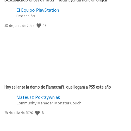
El Equipo PlayStation
Redacción
Fecha
12
30 de junio de 2026
de
publicación:
Hoy se lanza la demo de Flamecraft, que llegará a PS5 este año
Mateusz Pokrzywniak
Community Manager, Monster Couch
Fecha
6
28 de julio de 2026
de
publicación: