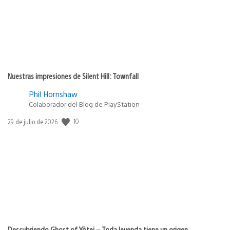
Nuestras impresiones de Silent Hill: Townfall
Phil Hornshaw
Colaborador del Blog de PlayStation
Fecha
10
29 de julio de 2026
de
publicación:
Descubriendo Ghost of Yōtei – Toda leyenda tiene un origen