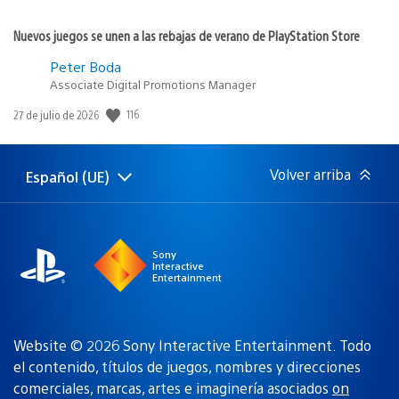
Nuevos juegos se unen a las rebajas de verano de PlayStation Store
Peter Boda
Associate Digital Promotions Manager
Fecha
116
27 de julio de 2026
de
publicación:
Volver arriba
Español (UE)
Selecciona
Región
una
actual:
región
Sony
Interactive
Entertainment
Website © 2026 Sony Interactive Entertainment. Todo
el contenido, títulos de juegos, nombres y direcciones
comerciales, marcas, artes e imaginería asociados
on