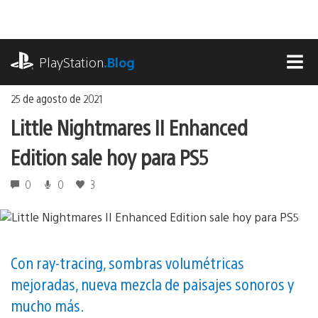
Ir
al
contenido
playstation.com
PlayStation
.Blog
MEN
25 de agosto de 2021
Little Nightmares II Enhanced
Edition sale hoy para PS5
0
0
3
Con ray-tracing, sombras volumétricas
mejoradas, nueva mezcla de paisajes sonoros y
mucho más.