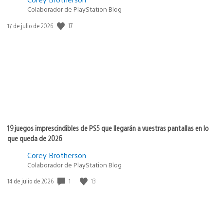
Colaborador de PlayStation Blog
Fecha
17
17 de julio de 2026
de
publicación:
19 juegos imprescindibles de PS5 que llegarán a vuestras pantallas en lo
que queda de 2026
Corey Brotherson
Colaborador de PlayStation Blog
Fecha
1
13
14 de julio de 2026
de
publicación: