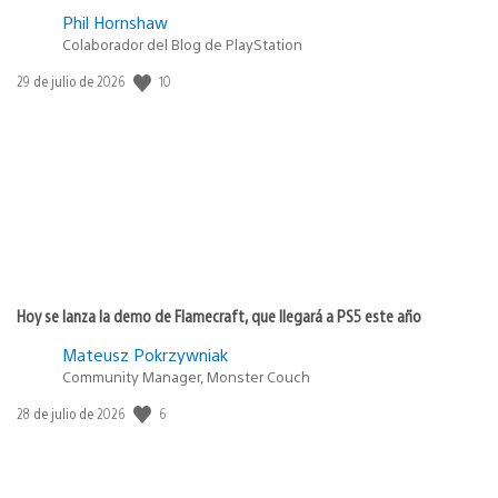
Phil Hornshaw
Colaborador del Blog de PlayStation
Fecha
10
29 de julio de 2026
de
publicación:
Hoy se lanza la demo de Flamecraft, que llegará a PS5 este año
Mateusz Pokrzywniak
Community Manager, Monster Couch
Fecha
6
28 de julio de 2026
de
publicación: