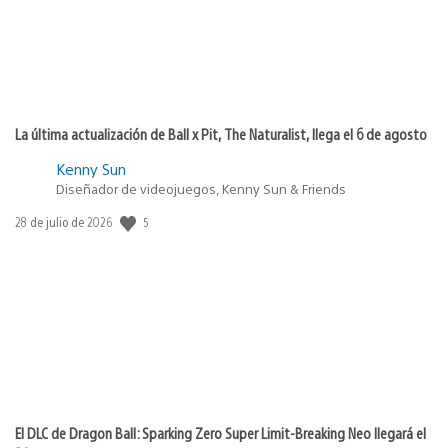
La última actualización de Ball x Pit, The Naturalist, llega el 6 de agosto
Kenny Sun
Diseñador de videojuegos, Kenny Sun & Friends
Fecha
5
28 de julio de 2026
de
publicación:
El DLC de Dragon Ball: Sparking Zero Super Limit-Breaking Neo llegará el