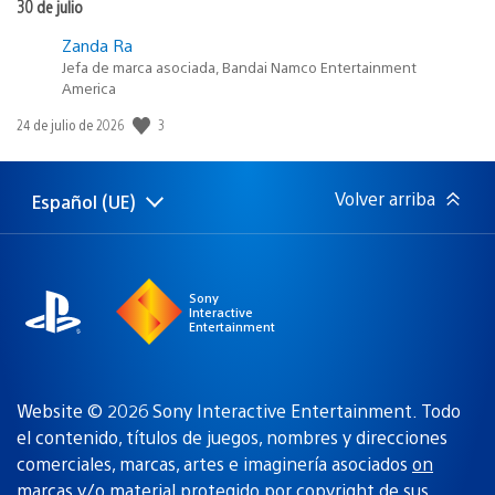
30 de julio
Zanda Ra
Jefa de marca asociada, Bandai Namco Entertainment
America
Fecha
3
24 de julio de 2026
de
publicación:
Volver arriba
Español (UE)
Selecciona
Región
una
actual:
región
Sony
Interactive
Entertainment
Website © 2026 Sony Interactive Entertainment. Todo
el contenido, títulos de juegos, nombres y direcciones
comerciales, marcas, artes e imaginería asociados
on
marcas y/o material protegido por copyright de sus