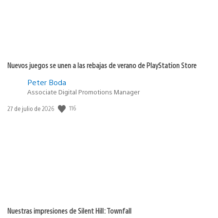
Nuevos juegos se unen a las rebajas de verano de PlayStation Store
Peter Boda
Associate Digital Promotions Manager
Fecha
116
27 de julio de 2026
de
publicación:
Nuestras impresiones de Silent Hill: Townfall