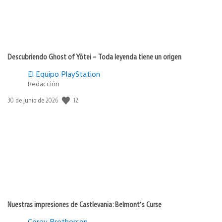
Descubriendo Ghost of Yōtei – Toda leyenda tiene un origen
El Equipo PlayStation
Redacción
Fecha
12
30 de junio de 2026
de
publicación:
Nuestras impresiones de Castlevania: Belmont’s Curse
Corey Brotherson