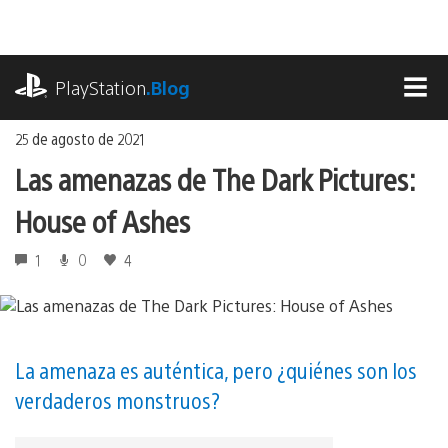
Ir
al
contenido
playstation.com
PlayStation
.Blog
MEN
25 de agosto de 2021
Las amenazas de The Dark Pictures:
House of Ashes
1
0
4
La amenaza es auténtica, pero ¿quiénes son los
verdaderos monstruos?