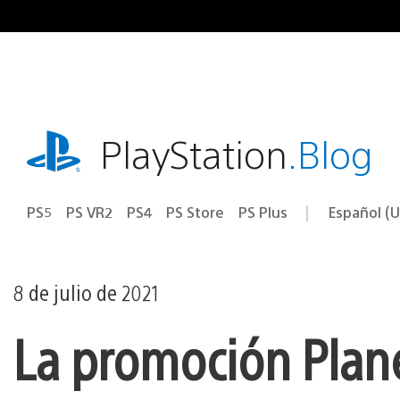
Ir
al
contenido
playstation.com
PlayStation
.Blog
PS5
PS VR2
PS4
PS Store
PS Plus
Español (U
Seleccion
Región
una
actual:
región
8 de julio de 2021
La promoción Plane