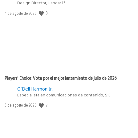
Design Director, Hangar 13
Fecha
3
4 de agosto de 2026
de
publicación:
Players’ Choice: Vota por el mejor lanzamiento de julio de 2026
O'Dell Harmon Jr.
Especialista en comunicaciones de contenido, SIE
Fecha
7
3 de agosto de 2026
de
publicación: