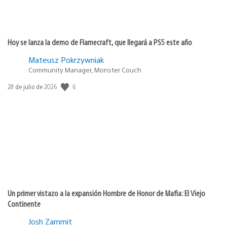
Hoy se lanza la demo de Flamecraft, que llegará a PS5 este año
Mateusz Pokrzywniak
Community Manager, Monster Couch
Fecha
6
28 de julio de 2026
de
publicación:
Un primer vistazo a la expansión Hombre de Honor de Mafia: El Viejo
Continente
Josh Zammit