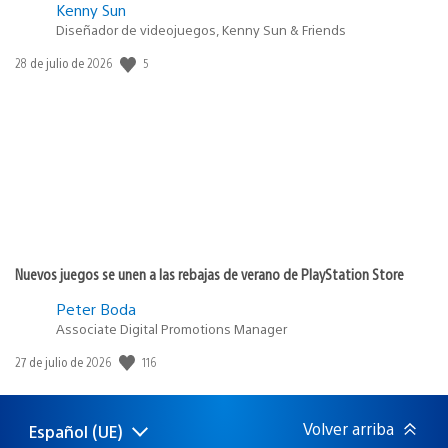
Kenny Sun
Diseñador de videojuegos, Kenny Sun & Friends
Fecha
5
28 de julio de 2026
de
publicación:
Nuevos juegos se unen a las rebajas de verano de PlayStation Store
Peter Boda
Associate Digital Promotions Manager
Fecha
116
27 de julio de 2026
de
publicación:
Volver arriba
Español (UE)
Selecciona
Región