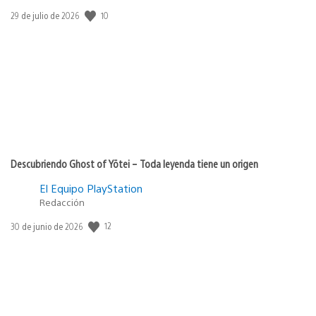
Fecha
10
29 de julio de 2026
de
publicación:
Descubriendo Ghost of Yōtei – Toda leyenda tiene un origen
El Equipo PlayStation
Redacción
Fecha
12
30 de junio de 2026
de
publicación: