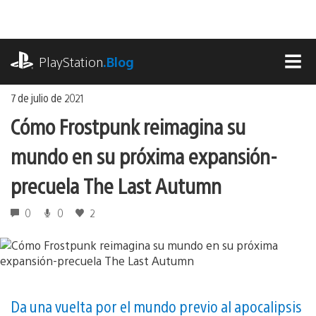
Ir
al
contenido
playstation.com
PlayStation
.Blog
MEN
7 de julio de 2021
Cómo Frostpunk reimagina su
mundo en su próxima expansión-
precuela The Last Autumn
0
0
2
Da una vuelta por el mundo previo al apocalipsis