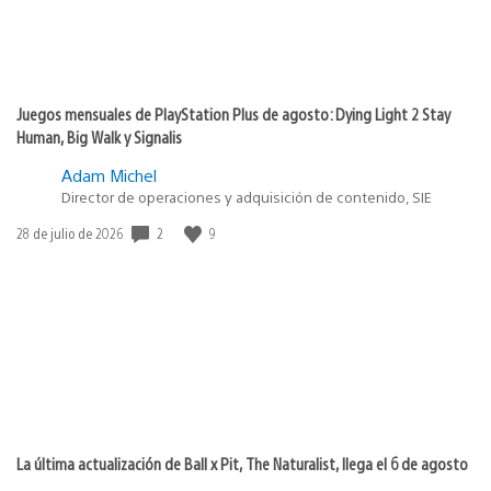
Juegos mensuales de PlayStation Plus de agosto: Dying Light 2 Stay
Human, Big Walk y Signalis
Adam Michel
Director de operaciones y adquisición de contenido, SIE
Fecha
2
9
28 de julio de 2026
de
publicación:
La última actualización de Ball x Pit, The Naturalist, llega el 6 de agosto