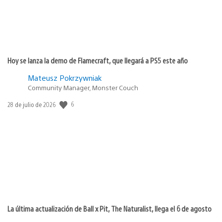
Hoy se lanza la demo de Flamecraft, que llegará a PS5 este año
Mateusz Pokrzywniak
Community Manager, Monster Couch
Fecha
6
28 de julio de 2026
de
publicación:
La última actualización de Ball x Pit, The Naturalist, llega el 6 de agosto