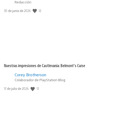
Redacción
Fecha
12
30 de junio de 2026
de
publicación:
Nuestras impresiones de Castlevania: Belmont’s Curse
Corey Brotherson
Colaborador de PlayStation Blog
Fecha
17
17 de julio de 2026
de
publicación: