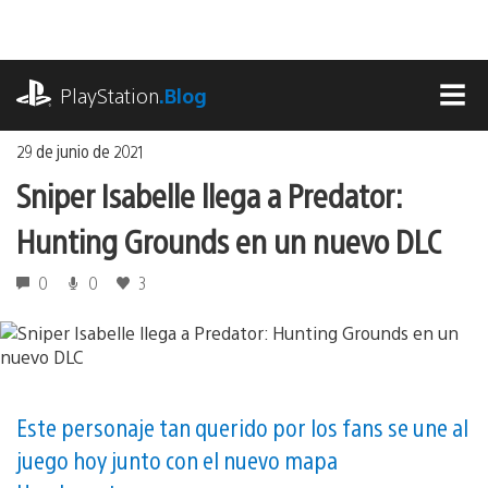
Ir
al
contenido
playstation.com
PlayStation
.Blog
MEN
29 de junio de 2021
Sniper Isabelle llega a Predator:
Hunting Grounds en un nuevo DLC
0
0
3
Este personaje tan querido por los fans se une al
juego hoy junto con el nuevo mapa