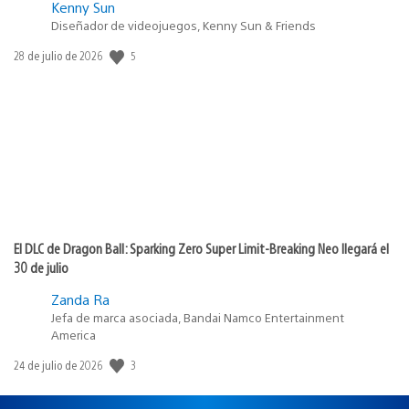
Kenny Sun
Diseñador de videojuegos, Kenny Sun & Friends
Fecha
5
28 de julio de 2026
de
publicación:
El DLC de Dragon Ball: Sparking Zero Super Limit-Breaking Neo llegará el
30 de julio
Zanda Ra
Jefa de marca asociada, Bandai Namco Entertainment
America
Fecha
3
24 de julio de 2026
de
publicación: