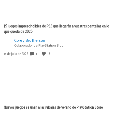
19 juegos imprescindibles de PS5 que llegarán a vuestras pantallas en lo
que queda de 2026
Corey Brotherson
Colaborador de PlayStation Blog
Fecha
1
13
14 de julio de 2026
de
publicación:
Nuevos juegos se unen a las rebajas de verano de PlayStation Store