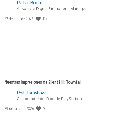
Peter Boda
Associate Digital Promotions Manager
Fecha
116
27 de julio de 2026
de
publicación:
Nuestras impresiones de Silent Hill: Townfall
Phil Hornshaw
Colaborador del Blog de PlayStation
Fecha
10
29 de julio de 2026
de
publicación: