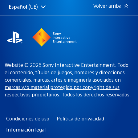
Volver arriba
Español (UE)
Selecciona
Región
una
actual:
región
Sony
Interactive
Entertainment
Website © 2026 Sony Interactive Entertainment. Todo
el contenido, títulos de juegos, nombres y direcciones
comerciales, marcas, artes e imaginería asociados
on
marcas y/o material protegido por copyright de sus
respectivos propietarios
. Todos los derechos reservados.
Condiciones de uso
Política de privacidad
Información legal