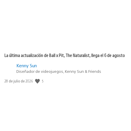
publicación:
La última actualización de Ball x Pit, The Naturalist, llega el 6 de agosto
Kenny Sun
Diseñador de videojuegos, Kenny Sun & Friends
Fecha
5
28 de julio de 2026
de
publicación: