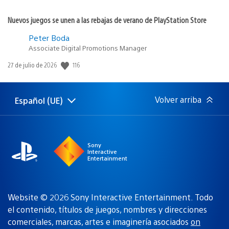
Nuevos juegos se unen a las rebajas de verano de PlayStation Store
Peter Boda
Associate Digital Promotions Manager
Fecha
116
27 de julio de 2026
de
publicación:
Volver arriba
Español (UE)
Selecciona
Región
una
actual:
región
Sony
Interactive
Entertainment
Website © 2026 Sony Interactive Entertainment. Todo
el contenido, títulos de juegos, nombres y direcciones
comerciales, marcas, artes e imaginería asociados
on