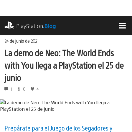
Ir
al
contenido
playstation.com
PlayStation
.Blog
MEN
24 de junio de 2021
La demo de Neo: The World Ends
with You llega a PlayStation el 25 de
junio
1
0
4
Prepárate para el Juego de los Segadores y