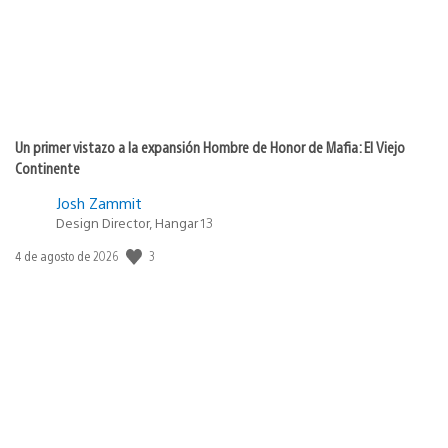
Un primer vistazo a la expansión Hombre de Honor de Mafia: El Viejo
Continente
Josh Zammit
Design Director, Hangar 13
Fecha
3
4 de agosto de 2026
de
publicación: