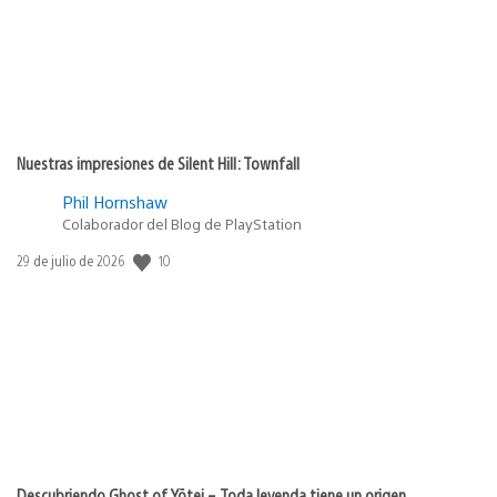
Nuestras impresiones de Silent Hill: Townfall
Phil Hornshaw
Colaborador del Blog de PlayStation
Fecha
10
29 de julio de 2026
de
publicación:
Descubriendo Ghost of Yōtei – Toda leyenda tiene un origen