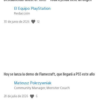
El Equipo PlayStation
Redacción
Fecha
12
30 de junio de 2026
de
publicación:
Hoy se lanza la demo de Flamecraft, que llegará a PS5 este año
Mateusz Pokrzywniak
Community Manager, Monster Couch
Fecha
6
28 de julio de 2026
de
publicación: