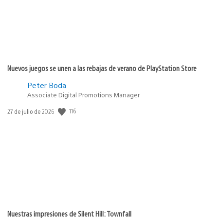
Nuevos juegos se unen a las rebajas de verano de PlayStation Store
Peter Boda
Associate Digital Promotions Manager
Fecha
116
27 de julio de 2026
de
publicación:
Nuestras impresiones de Silent Hill: Townfall