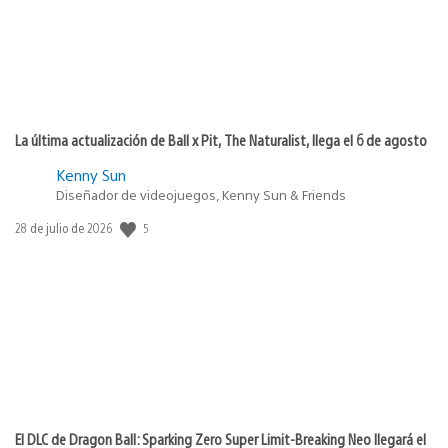
La última actualización de Ball x Pit, The Naturalist, llega el 6 de agosto
Kenny Sun
Diseñador de videojuegos, Kenny Sun & Friends
Fecha
5
28 de julio de 2026
de
publicación:
El DLC de Dragon Ball: Sparking Zero Super Limit-Breaking Neo llegará el