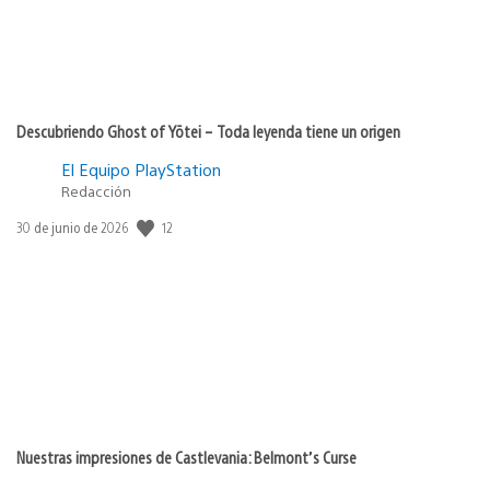
Descubriendo Ghost of Yōtei – Toda leyenda tiene un origen
El Equipo PlayStation
Redacción
Fecha
12
30 de junio de 2026
de
publicación:
Nuestras impresiones de Castlevania: Belmont’s Curse