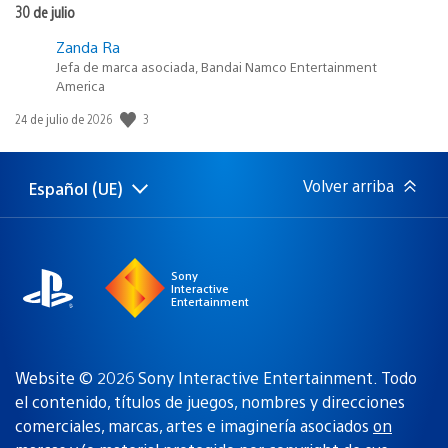
30 de julio
Zanda Ra
Jefa de marca asociada, Bandai Namco Entertainment
America
Fecha
3
24 de julio de 2026
de
publicación:
Volver arriba
Español (UE)
Selecciona
Región
una
actual:
región
Sony
Interactive
Entertainment
Website © 2026 Sony Interactive Entertainment. Todo
el contenido, títulos de juegos, nombres y direcciones
comerciales, marcas, artes e imaginería asociados
on