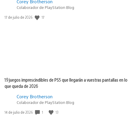
Corey Brotherson
Colaborador de PlayStation Blog
Fecha
17
17 de julio de 2026
de
publicación:
19 juegos imprescindibles de PS5 que llegarán a vuestras pantallas en lo
que queda de 2026
Corey Brotherson
Colaborador de PlayStation Blog
Fecha
1
13
14 de julio de 2026
de
publicación: