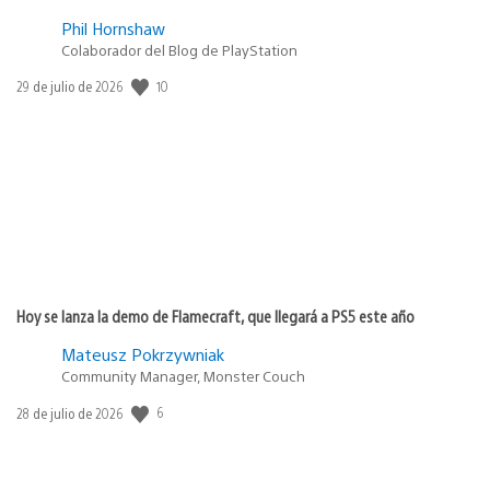
Phil Hornshaw
Colaborador del Blog de PlayStation
Fecha
10
29 de julio de 2026
de
publicación:
Hoy se lanza la demo de Flamecraft, que llegará a PS5 este año
Mateusz Pokrzywniak
Community Manager, Monster Couch
Fecha
6
28 de julio de 2026
de
publicación: