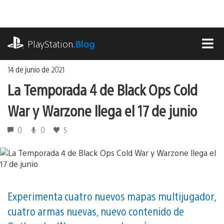
Ir
al
contenido
playstation.com
PlayStation
.Blog
MEN
14 de junio de 2021
La Temporada 4 de Black Ops Cold
War y Warzone llega el 17 de junio
0
0
5
Experimenta cuatro nuevos mapas multijugador,
cuatro armas nuevas, nuevo contenido de