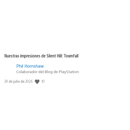
publicación:
Nuestras impresiones de Silent Hill: Townfall
Phil Hornshaw
Colaborador del Blog de PlayStation
Fecha
10
29 de julio de 2026
de
publicación: