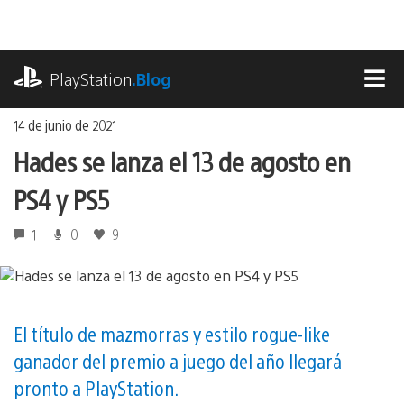
Ir
al
contenido
playstation.com
PlayStation
.Blog
MEN
14 de junio de 2021
Hades se lanza el 13 de agosto en
PS4 y PS5
1
0
9
El título de mazmorras y estilo rogue-like
ganador del premio a juego del año llegará
pronto a PlayStation.