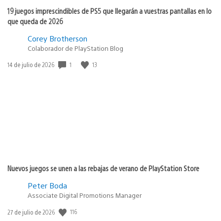
19 juegos imprescindibles de PS5 que llegarán a vuestras pantallas en lo
que queda de 2026
Corey Brotherson
Colaborador de PlayStation Blog
Fecha
1
13
14 de julio de 2026
de
publicación:
Nuevos juegos se unen a las rebajas de verano de PlayStation Store
Peter Boda
Associate Digital Promotions Manager
Fecha
116
27 de julio de 2026
de