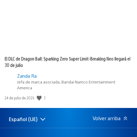
publicación:
El DLC de Dragon Ball: Sparking Zero Super Limit-Breaking Neo llegará el
30 de julio
Zanda Ra
Jefa de marca asociada, Bandai Namco Entertainment
America
Fecha
3
24 de julio de 2026
de
publicación:
Volver arriba
Español (UE)
Selecciona
Región
una
actual:
región