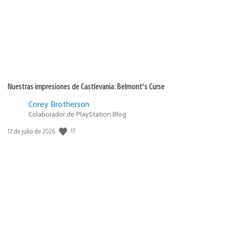
Nuestras impresiones de Castlevania: Belmont’s Curse
Corey Brotherson
Colaborador de PlayStation Blog
Fecha
17
17 de julio de 2026
de
publicación: