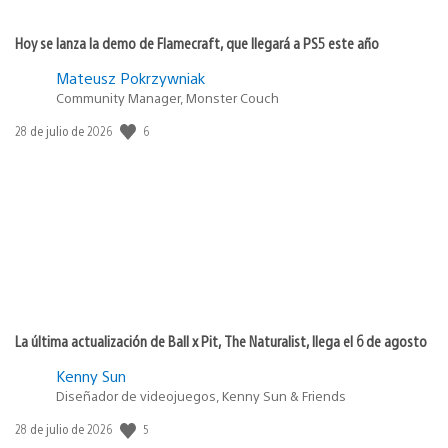
Hoy se lanza la demo de Flamecraft, que llegará a PS5 este año
Mateusz Pokrzywniak
Community Manager, Monster Couch
Fecha
6
28 de julio de 2026
de
publicación:
La última actualización de Ball x Pit, The Naturalist, llega el 6 de agosto
Kenny Sun
Diseñador de videojuegos, Kenny Sun & Friends
Fecha
5
28 de julio de 2026
de