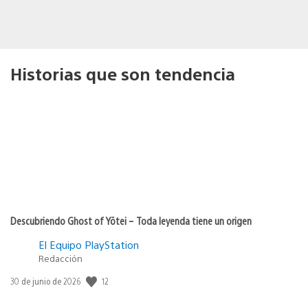
Historias que son tendencia
Descubriendo Ghost of Yōtei – Toda leyenda tiene un origen
El Equipo PlayStation
Redacción
Fecha
12
30 de junio de 2026
de
publicación: