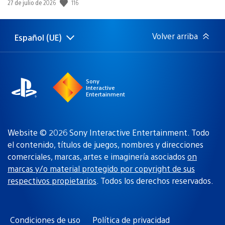
Fecha
116
27 de julio de 2026
de
publicación:
Volver arriba
Español (UE)
Selecciona
Región
una
actual:
región
Sony
Interactive
Entertainment
Website © 2026 Sony Interactive Entertainment. Todo
el contenido, títulos de juegos, nombres y direcciones
comerciales, marcas, artes e imaginería asociados
on
marcas y/o material protegido por copyright de sus
respectivos propietarios
. Todos los derechos reservados.
Condiciones de uso
Política de privacidad