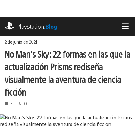
Ir
al
contenido
playstation.com
PlayStation
.Blog
MEN
2 de junio de 2021
No Man’s Sky: 22 formas en las que la
actualización Prisms rediseña
visualmente la aventura de ciencia
ficción
3
0