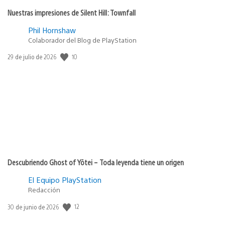
Nuestras impresiones de Silent Hill: Townfall
Phil Hornshaw
Colaborador del Blog de PlayStation
Fecha
10
29 de julio de 2026
de
publicación:
Descubriendo Ghost of Yōtei – Toda leyenda tiene un origen
El Equipo PlayStation
Redacción
Fecha
12
30 de junio de 2026
de
publicación: