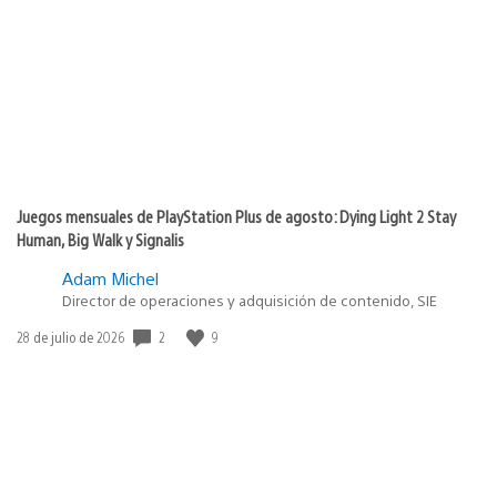
de
publicación:
Juegos mensuales de PlayStation Plus de agosto: Dying Light 2 Stay
Human, Big Walk y Signalis
Adam Michel
Director de operaciones y adquisición de contenido, SIE
Fecha
2
9
28 de julio de 2026
de
publicación: