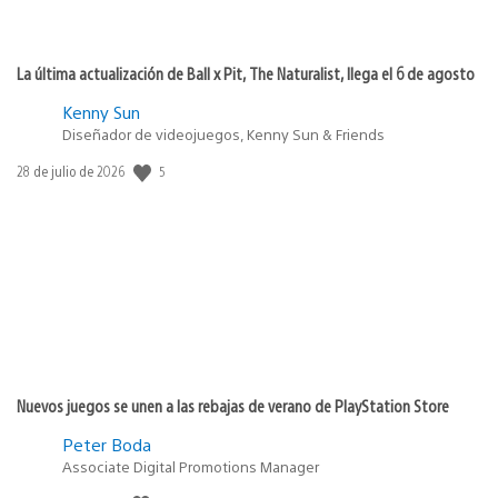
La última actualización de Ball x Pit, The Naturalist, llega el 6 de agosto
Kenny Sun
Diseñador de videojuegos, Kenny Sun & Friends
Fecha
5
28 de julio de 2026
de
publicación:
Nuevos juegos se unen a las rebajas de verano de PlayStation Store
Peter Boda
Associate Digital Promotions Manager