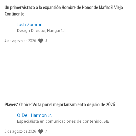
Un primer vistazo a la expansión Hombre de Honor de Mafia: El Viejo
Continente
Josh Zammit
Design Director, Hangar 13
Fecha
3
4 de agosto de 2026
de
publicación:
Players’ Choice: Vota por el mejor lanzamiento de julio de 2026
O'Dell Harmon Jr.
Especialista en comunicaciones de contenido, SIE
Fecha
7
3 de agosto de 2026