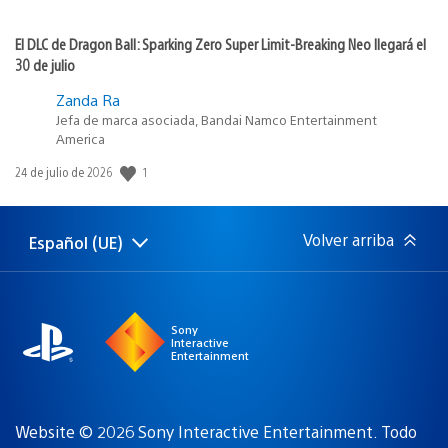
El DLC de Dragon Ball: Sparking Zero Super Limit-Breaking Neo llegará el
30 de julio
Zanda Ra
Jefa de marca asociada, Bandai Namco Entertainment
America
Fecha
1
24 de julio de 2026
de
publicación:
Volver arriba
Español (UE)
Selecciona
Región
una
actual:
región
Sony
Interactive
Entertainment
Website © 2026 Sony Interactive Entertainment. Todo