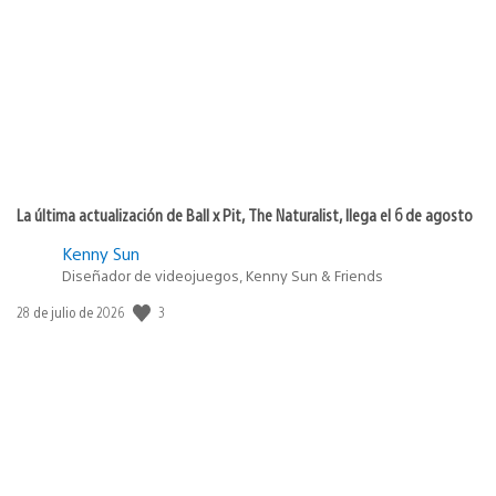
publicación:
La última actualización de Ball x Pit, The Naturalist, llega el 6 de agosto
Kenny Sun
Diseñador de videojuegos, Kenny Sun & Friends
Fecha
3
28 de julio de 2026
de
publicación: