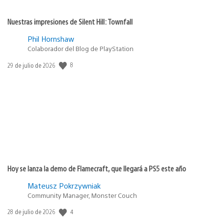
Nuestras impresiones de Silent Hill: Townfall
Phil Hornshaw
Colaborador del Blog de PlayStation
Fecha
8
29 de julio de 2026
de
publicación:
Hoy se lanza la demo de Flamecraft, que llegará a PS5 este año
Mateusz Pokrzywniak
Community Manager, Monster Couch
Fecha
4
28 de julio de 2026
de