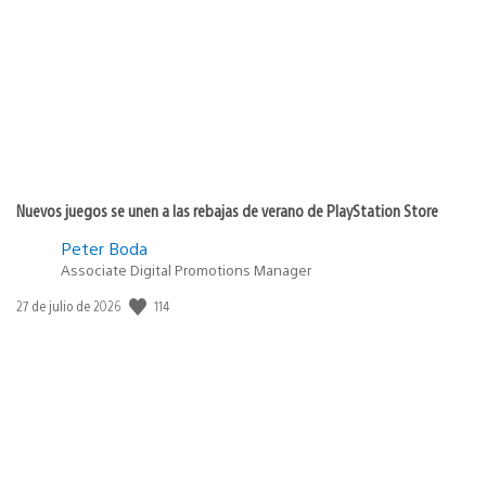
de
publicación:
Nuevos juegos se unen a las rebajas de verano de PlayStation Store
Peter Boda
Associate Digital Promotions Manager
Fecha
114
27 de julio de 2026
de
publicación: