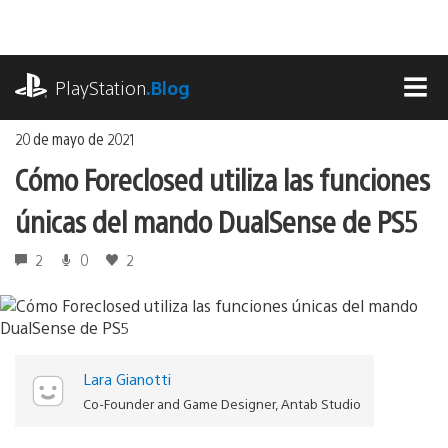
Ir
al
contenido
playstation.com
PlayStation
.Blog
MEN
20 de mayo de 2021
Cómo Foreclosed utiliza las funciones
únicas del mando DualSense de PS5
2
0
2
Lara Gianotti
Co-Founder and Game Designer, Antab Studio