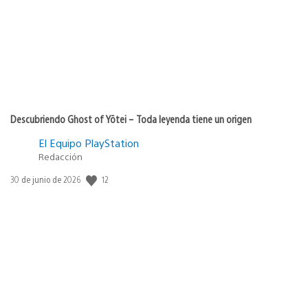
Descubriendo Ghost of Yōtei – Toda leyenda tiene un origen
El Equipo PlayStation
Redacción
Fecha
12
30 de junio de 2026
de
publicación: