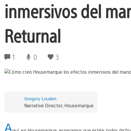
inmersivos del ma
Returnal
1
0
3
Gregory Louden
Narrative Director, Housemarque
A
quí, en Housemarque, esperamos que estéis todos disf