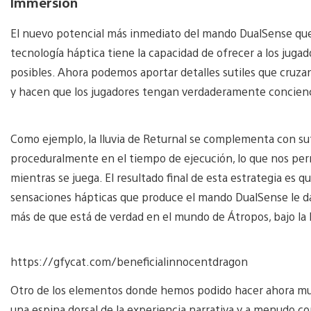
Immersion
El nuevo potencial más inmediato del mando DualSense que s
tecnología háptica tiene la capacidad de ofrecer a los juga
posibles. Ahora podemos aportar detalles sutiles que cruza
y hacen que los jugadores tengan verdaderamente concienc
Como ejemplo, la lluvia de Returnal se complementa con suti
proceduralmente en el tiempo de ejecución, lo que nos permi
mientras se juega. El resultado final de esta estrategia es q
sensaciones hápticas que produce el mando DualSense le da
más de que está de verdad en el mundo de Átropos, bajo la l
https://gfycat.com/beneficialinnocentdragon
Otro de los elementos donde hemos podido hacer ahora muc
una espina dorsal de la experiencia narrativa y a menudo c