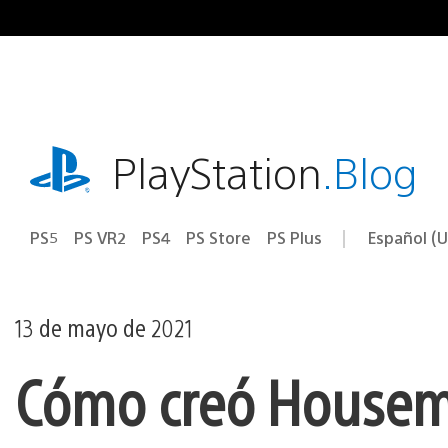
Ir
al
contenido
playstation.com
PlayStation
.Blog
PS5
PS VR2
PS4
PS Store
PS Plus
Español (U
Seleccion
Región
una
actual:
región
13 de mayo de 2021
Cómo creó Housema