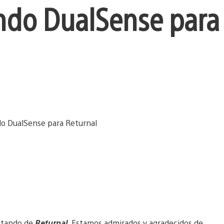
ndo DualSense para
rutando de
Returnal
. Estamos admirados y agradecidos de