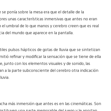
e ponía sobre la mesa era que el detalle de la
dores unas características inmersivas que antes no eran
n el umbral de lo que manos y cerebro creen que es real
ia del mundo que aparece en la pantalla.
les pulsos hápticos de gotas de lluvia que se sintetizan
tió refinar y modificar la sensación que se tiene de ella
ue, junto con los elementos visuales y de sonido, las
n a la parte subconsciente del cerebro otra indicación
luvia.
ha más inmersión que antes es en las cinemáticas. Son
onstituyen una parte memorable del juego y le aportan