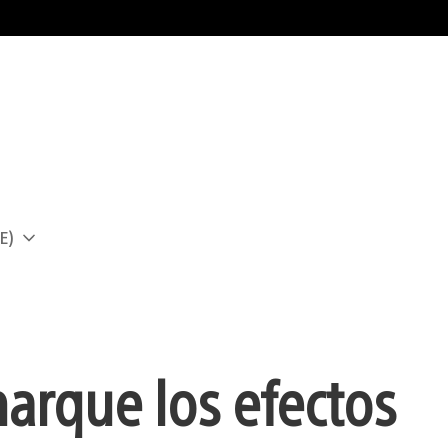
E)
a
rque los efectos