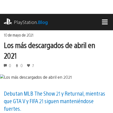
Ir
al
contenido
playstation.com
PlayStation
.Blog
MEN
10 de mayo de 2021
Los más descargados de abril en
2021
0
0
7
Debutan MLB The Show 21 y Returnal, mientras
que GTA V y FIFA 21 siguen manteniéndose
fuertes.