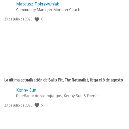
Mateusz Pokrzywniak
Community Manager, Monster Couch
Fecha
6
28 de julio de 2026
de
publicación:
La última actualización de Ball x Pit, The Naturalist, llega el 6 de agosto
Kenny Sun
Diseñador de videojuegos, Kenny Sun & Friends
Fecha
5
28 de julio de 2026
de
publicación: