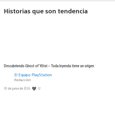
Historias que son tendencia
Descubriendo Ghost of Yōtei – Toda leyenda tiene un origen
El Equipo PlayStation
Redacción
Fecha
12
30 de junio de 2026
de
publicación: