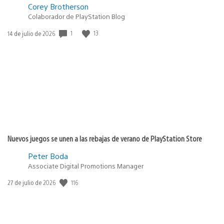
Corey Brotherson
Colaborador de PlayStation Blog
Fecha
1
13
14 de julio de 2026
de
publicación:
Nuevos juegos se unen a las rebajas de verano de PlayStation Store
Peter Boda
Associate Digital Promotions Manager
Fecha
116
27 de julio de 2026
de
publicación: