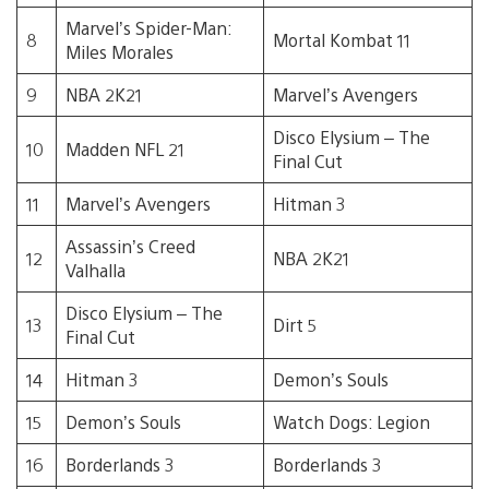
Marvel’s Spider-Man:
8
Mortal Kombat 11
Miles Morales
9
NBA 2K21
Marvel’s Avengers
Disco Elysium – The
10
Madden NFL 21
Final Cut
11
Marvel’s Avengers
Hitman 3
Assassin’s Creed
12
NBA 2K21
Valhalla
Disco Elysium – The
13
Dirt 5
Final Cut
14
Hitman 3
Demon’s Souls
15
Demon’s Souls
Watch Dogs: Legion
16
Borderlands 3
Borderlands 3