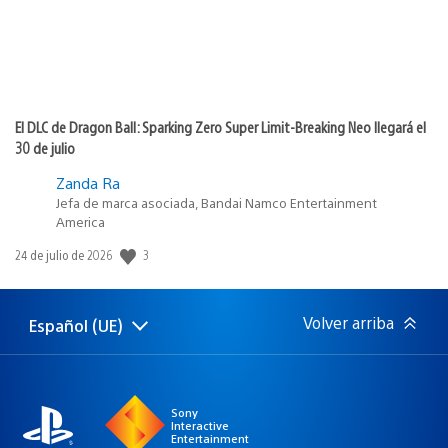
El DLC de Dragon Ball: Sparking Zero Super Limit-Breaking Neo llegará el
30 de julio
Zanda Ra
Jefa de marca asociada, Bandai Namco Entertainment
America
Fecha
3
24 de julio de 2026
de
publicación:
Volver arriba
Español (UE)
Selecciona
Región
una
actual:
región
Sony
Interactive
Entertainment