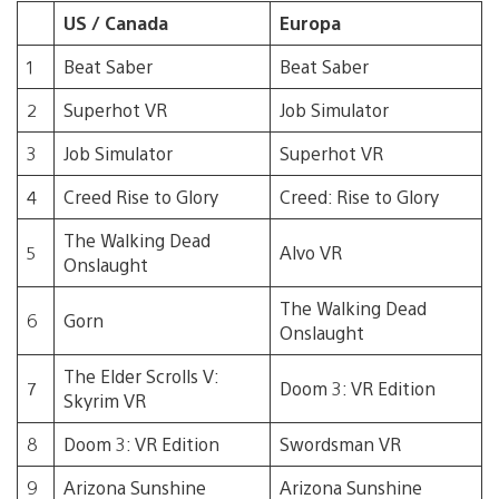
US / Canada
Europa
1
Beat Saber
Beat Saber
2
Superhot VR
Job Simulator
3
Job Simulator
Superhot VR
4
Creed Rise to Glory
Creed: Rise to Glory
The Walking Dead
5
Alvo VR
Onslaught
The Walking Dead
6
Gorn
Onslaught
The Elder Scrolls V:
7
Doom 3: VR Edition
Skyrim VR
8
Doom 3: VR Edition
Swordsman VR
9
Arizona Sunshine
Arizona Sunshine