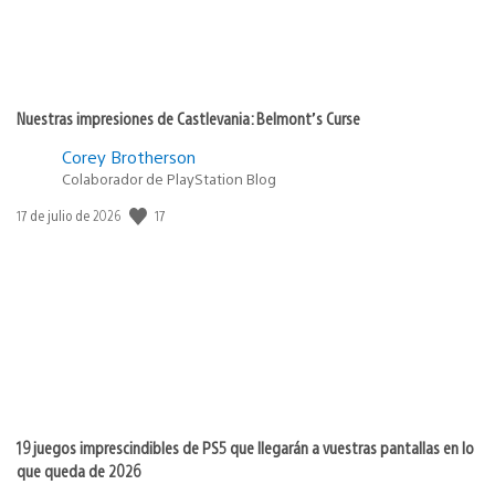
Nuestras impresiones de Castlevania: Belmont’s Curse
Corey Brotherson
Colaborador de PlayStation Blog
Fecha
17
17 de julio de 2026
de
publicación:
19 juegos imprescindibles de PS5 que llegarán a vuestras pantallas en lo
que queda de 2026