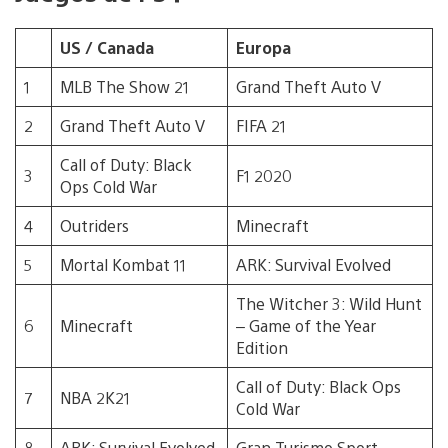
US / Canada
Europa
1
MLB The Show 21
Grand Theft Auto V
2
Grand Theft Auto V
FIFA 21
Call of Duty: Black
3
F1 2020
Ops Cold War
4
Outriders
Minecraft
5
Mortal Kombat 11
ARK: Survival Evolved
The Witcher 3: Wild Hunt
6
Minecraft
– Game of the Year
Edition
Call of Duty: Black Ops
7
NBA 2K21
Cold War
8
ARK: Survival Evolved
Gran Turismo Sport