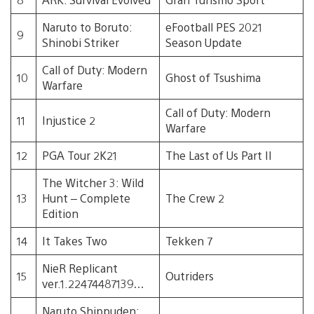
Naruto to Boruto:
eFootball PES 2021
9
Shinobi Striker
Season Update
Call of Duty: Modern
10
Ghost of Tsushima
Warfare
Call of Duty: Modern
11
Injustice 2
Warfare
12
PGA Tour 2K21
The Last of Us Part II
The Witcher 3: Wild
13
Hunt – Complete
The Crew 2
Edition
14
It Takes Two
Tekken 7
NieR Replicant
15
Outriders
ver.1.22474487139…
Naruto Shippuden: