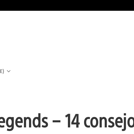
E)
a
egends – 14 consejo