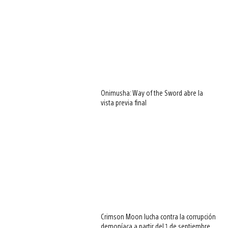
Onimusha: Way of the Sword abre la
vista previa final
Crimson Moon lucha contra la corrupción
demoníaca a partir del 1 de septiembre