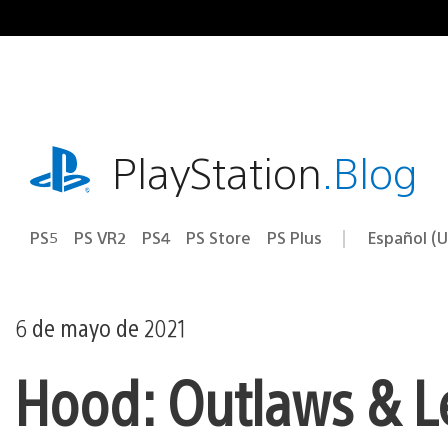
Ir
al
contenido
playstation.com
PlayStation
.Blog
PS5
PS VR2
PS4
PS Store
PS Plus
Español (U
Seleccion
Región
una
actual:
región
6 de mayo de 2021
Hood: Outlaws & L