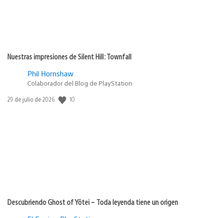
Nuestras impresiones de Silent Hill: Townfall
Phil Hornshaw
Colaborador del Blog de PlayStation
Fecha
10
29 de julio de 2026
de
publicación:
Descubriendo Ghost of Yōtei – Toda leyenda tiene un origen