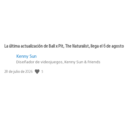
La última actualización de Ball x Pit, The Naturalist, llega el 6 de agosto
Kenny Sun
Diseñador de videojuegos, Kenny Sun & Friends
Fecha
5
28 de julio de 2026
de
publicación: