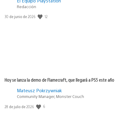
El Equipo PlayStation
Redacción
Fecha
12
30 de junio de 2026
de
publicación:
Hoy se lanza la demo de Flamecraft, que llegará a PS5 este año
Mateusz Pokrzywniak
Community Manager, Monster Couch
Fecha
6
28 de julio de 2026
de
publicación: