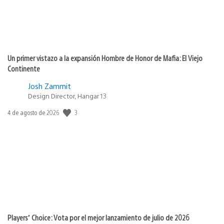
Un primer vistazo a la expansión Hombre de Honor de Mafia: El Viejo
Continente
Josh Zammit
Design Director, Hangar 13
Fecha
3
4 de agosto de 2026
de
publicación:
Players’ Choice: Vota por el mejor lanzamiento de julio de 2026