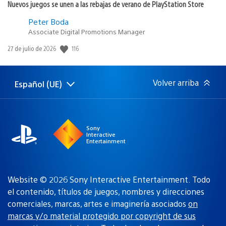
Nuevos juegos se unen a las rebajas de verano de PlayStation Store
Peter Boda
Associate Digital Promotions Manager
Fecha
116
27 de julio de 2026
de
publicación:
Volver arriba
Español (UE)
Selecciona
Región
una
actual:
región
Sony
Interactive
Entertainment
Website © 2026 Sony Interactive Entertainment. Todo
el contenido, títulos de juegos, nombres y direcciones
comerciales, marcas, artes e imaginería asociados
on
marcas y/o material protegido por copyright de sus