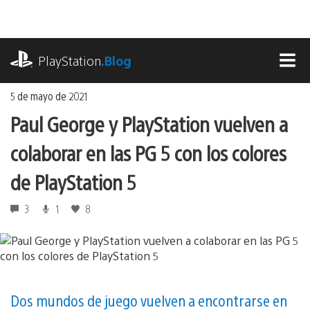
Ir
al
contenido
playstation.com
PlayStation
.Blog
MEN
5 de mayo de 2021
Paul George y PlayStation vuelven a
colaborar en las PG 5 con los colores
de PlayStation 5
3
1
8
Dos mundos de juego vuelven a encontrarse en