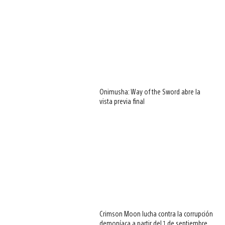
Onimusha: Way of the Sword abre la
vista previa final
Crimson Moon lucha contra la corrupción
demoníaca a partir del 1 de septiembre