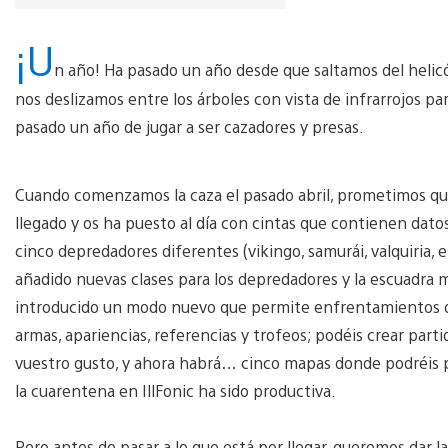
¡U
n año! Ha pasado un año desde que saltamos del helic
nos deslizamos entre los árboles con vista de infrarrojos p
pasado un año de jugar a ser cazadores y presas.
Cuando comenzamos la caza el pasado abril, prometimos que
llegado y os ha puesto al día con cintas que contienen da
cinco depredadores diferentes (vikingo, samurái, valquiria, e
añadido nuevas clases para los depredadores y la escuadra m
introducido un modo nuevo que permite enfrentamientos d
armas, apariencias, referencias y trofeos; podéis crear part
vuestro gusto, y ahora habrá… cinco mapas donde podréis p
la cuarentena en IllFonic ha sido productiva.
Pero antes de pasar a lo que está por llegar, queremos dar l