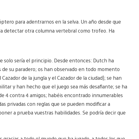
óptero para adentrarnos en la selva. Un año desde que
ara detectar otra columna vertebral como trofeo. Ha
 solo sería el principio. Desde entonces: Dutch ha
tos de su paradero; os han observado en todo momento
l Cazador de la jungla y el Cazador de la ciudad); se han
ilitar y han hecho que el juego sea más desafiante; se ha
e 4 contra 4 amigos; habéis encontrado innumerables
idas privadas con reglas que se pueden modificar a
oner a prueba vuestras habilidades. Se podría decir que
as gracias a todo el mundo que ha jugado, a todos los que