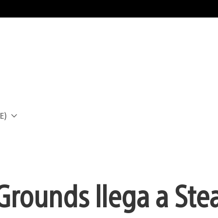
E)
a
Grounds llega a St