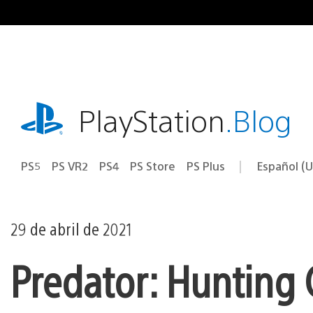
Ir
al
contenido
playstation.com
PlayStation
.Blog
PS5
PS VR2
PS4
PS Store
PS Plus
Español (U
Seleccion
Región
una
actual:
región
29 de abril de 2021
Predator: Hunting 