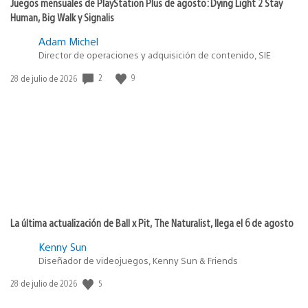
Juegos mensuales de PlayStation Plus de agosto: Dying Light 2 Stay
Human, Big Walk y Signalis
Adam Michel
Director de operaciones y adquisición de contenido, SIE
Fecha
2
9
28 de julio de 2026
de
publicación:
La última actualización de Ball x Pit, The Naturalist, llega el 6 de agosto
Kenny Sun
Diseñador de videojuegos, Kenny Sun & Friends
Fecha
5
28 de julio de 2026
de
publicación: