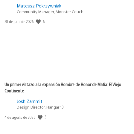
Mateusz Pokrzywniak
Community Manager, Monster Couch
Fecha
6
28 de julio de 2026
de
publicación:
Un primer vistazo a la expansión Hombre de Honor de Mafia: El Viejo
Continente
Josh Zammit
Design Director, Hangar 13
Fecha
3
4 de agosto de 2026
de
publicación: