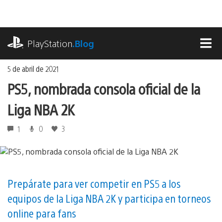
Ir
al
contenido
playstation.com
PlayStation
.Blog
MEN
5 de abril de 2021
PS5, nombrada consola oficial de la
Liga NBA 2K
1
0
3
Prepárate para ver competir en PS5 a los
equipos de la Liga NBA 2K y participa en torneos
online para fans