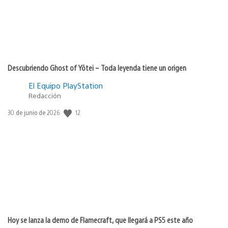
Descubriendo Ghost of Yōtei – Toda leyenda tiene un origen
El Equipo PlayStation
Redacción
Fecha
12
30 de junio de 2026
de
publicación:
Hoy se lanza la demo de Flamecraft, que llegará a PS5 este año