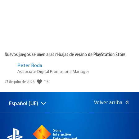
Nuevos juegos se unen a las rebajas de verano de PlayStation Store
Peter Boda
Associate Digital Promotions Manager
Fecha
116
27 de julio de 2026
de
publicación:
Volver arriba
Español (UE)
Selecciona
Región
una
actual:
región
Sony
Interactive
Entertainment