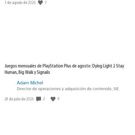
Fecha
7
3 de agosto de 2026
de
publicación:
Juegos mensuales de PlayStation Plus de agosto: Dying Light 2 Stay
Human, Big Walk y Signalis
Adam Michel
Director de operaciones y adquisición de contenido, SIE
Fecha
2
9
28 de julio de 2026
de
publicación: