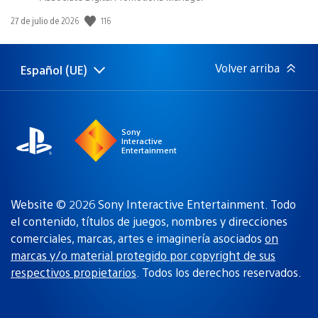
Fecha
116
27 de julio de 2026
de
publicación:
Volver arriba
Español (UE)
Selecciona
Región
una
actual:
región
Sony
Interactive
Entertainment
Website © 2026 Sony Interactive Entertainment. Todo
el contenido, títulos de juegos, nombres y direcciones
comerciales, marcas, artes e imaginería asociados
on
marcas y/o material protegido por copyright de sus
respectivos propietarios
. Todos los derechos reservados.