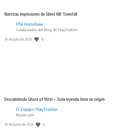
Nuestras impresiones de Silent Hill: Townfall
Phil Hornshaw
Colaborador del Blog de PlayStation
Fecha
10
29 de julio de 2026
de
publicación:
Descubriendo Ghost of Yōtei – Toda leyenda tiene un origen
El Equipo PlayStation
Redacción
Fecha
12
30 de junio de 2026