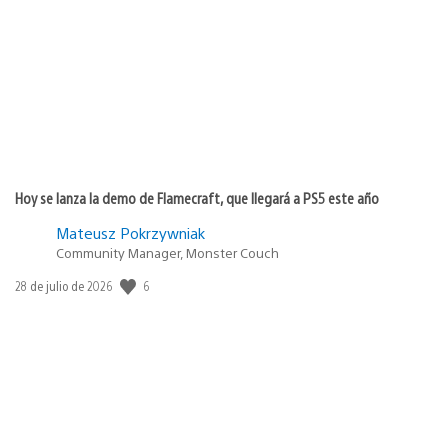
de
publicación:
Hoy se lanza la demo de Flamecraft, que llegará a PS5 este año
Mateusz Pokrzywniak
Community Manager, Monster Couch
Fecha
6
28 de julio de 2026
de
publicación: