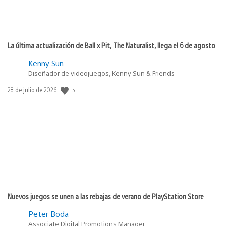
La última actualización de Ball x Pit, The Naturalist, llega el 6 de agosto
Kenny Sun
Diseñador de videojuegos, Kenny Sun & Friends
Fecha
5
28 de julio de 2026
de
publicación:
Nuevos juegos se unen a las rebajas de verano de PlayStation Store
Peter Boda
Associate Digital Promotions Manager