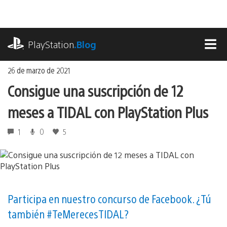
Ir
al
contenido
playstation.com
PlayStation
.Blog
MEN
26 de marzo de 2021
Consigue una suscripción de 12
meses a TIDAL con PlayStation Plus
1
0
5
Participa en nuestro concurso de Facebook. ¿Tú
también #TeMerecesTIDAL?