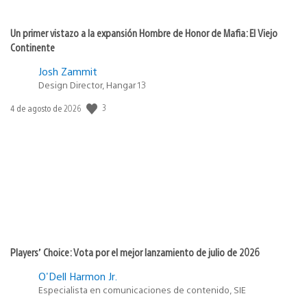
Un primer vistazo a la expansión Hombre de Honor de Mafia: El Viejo
Continente
Josh Zammit
Design Director, Hangar 13
Fecha
3
4 de agosto de 2026
de
publicación:
Players’ Choice: Vota por el mejor lanzamiento de julio de 2026
O'Dell Harmon Jr.
Especialista en comunicaciones de contenido, SIE