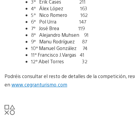
3º Erik Cases 211
4º Álex López 163
5º Nico Romero 162
6º Pol Urra 147
7º José Brea 119
8º Alejandro Muhsen 91
9º Manu Rodríguez 87
10º Manuel González 74
11º Francisco J.Vargas 41
12º Abel Torres 32
Podréis consultar el resto de detalles de la competición, re
en
www.cegranturismo.com