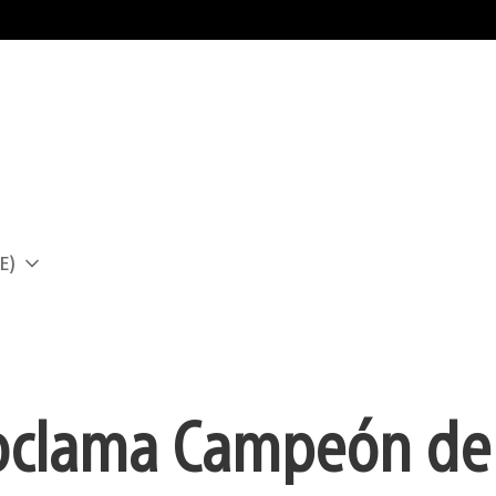
E)
a
roclama Campeón de