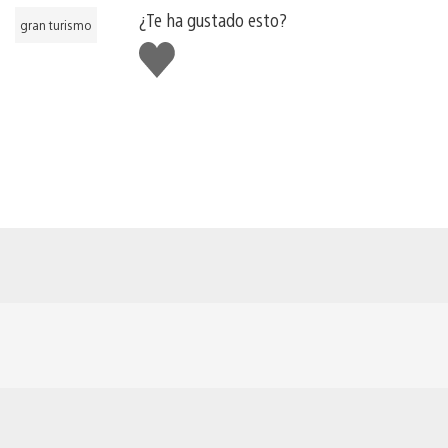
¿Te ha gustado esto?
gran turismo
Me
gusta
esto