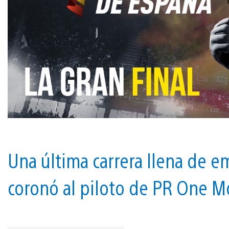
Una última carrera llena de 
coronó al piloto de PR One M