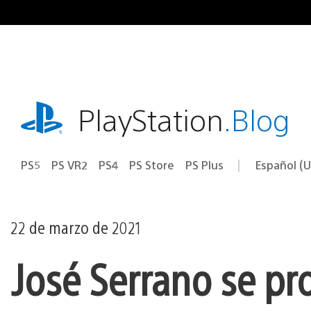
Ir
al
contenido
playstation.com
PlayStation
.Blog
PS5
PS VR2
PS4
PS Store
PS Plus
Español (U
Seleccion
Región
una
actual:
región
22 de marzo de 2021
José Serrano se p