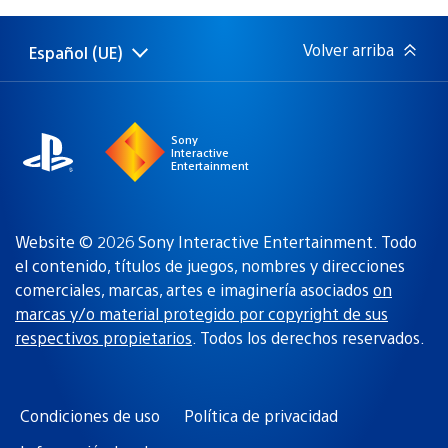
publicación:
Volver arriba
Español (UE)
Selecciona
Región
una
actual:
región
Sony
Interactive
Entertainment
Website © 2026 Sony Interactive Entertainment. Todo
el contenido, títulos de juegos, nombres y direcciones
comerciales, marcas, artes e imaginería asociados
on
marcas y/o material protegido por copyright de sus
respectivos propietarios
. Todos los derechos reservados.
Condiciones de uso
Política de privacidad