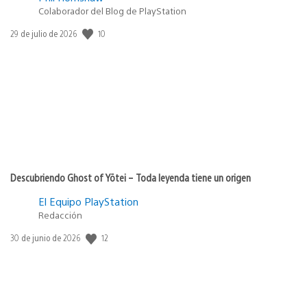
Colaborador del Blog de PlayStation
Fecha
10
29 de julio de 2026
de
publicación:
Descubriendo Ghost of Yōtei – Toda leyenda tiene un origen
El Equipo PlayStation
Redacción
Fecha
12
30 de junio de 2026
de
publicación: