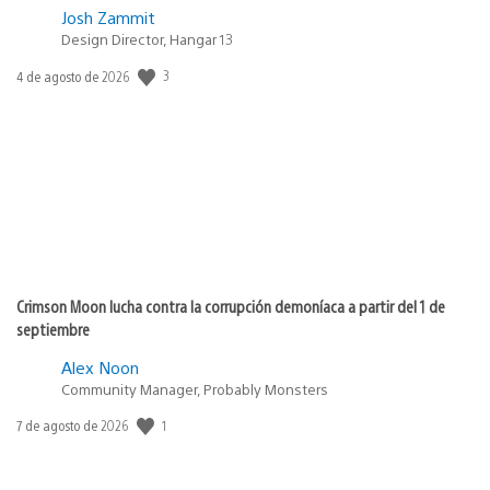
Josh Zammit
Design Director, Hangar 13
Fecha
3
4 de agosto de 2026
de
publicación:
Crimson Moon lucha contra la corrupción demoníaca a partir del 1 de
septiembre
Alex Noon
Community Manager, Probably Monsters
Fecha
1
7 de agosto de 2026
de
publicación: