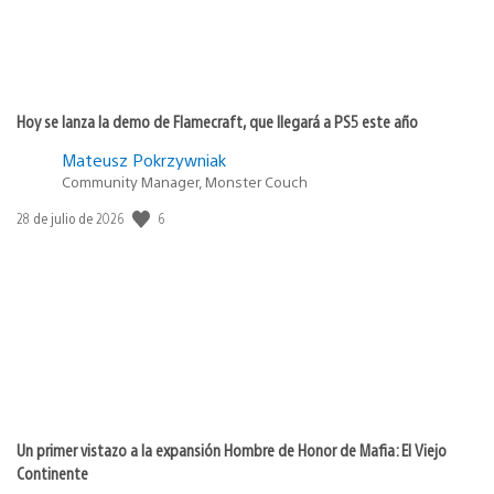
Hoy se lanza la demo de Flamecraft, que llegará a PS5 este año
Mateusz Pokrzywniak
Community Manager, Monster Couch
Fecha
6
28 de julio de 2026
de
publicación:
Un primer vistazo a la expansión Hombre de Honor de Mafia: El Viejo
Continente