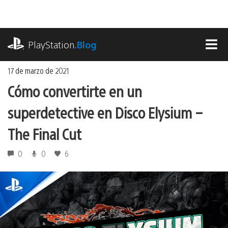
Ir
al
contenido
playstation.com
PlayStation
.Blog
MEN
17 de marzo de 2021
Cómo convertirte en un
superdetective en Disco Elysium –
The Final Cut
0
0
6