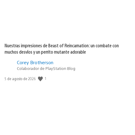
Nuestras impresiones de Beast of Reincarnation: un combate con
muchos desvíos y un perrito mutante adorable
Corey Brotherson
Colaborador de PlayStation Blog
Fecha
1
5 de agosto de 2026
de
publicación: