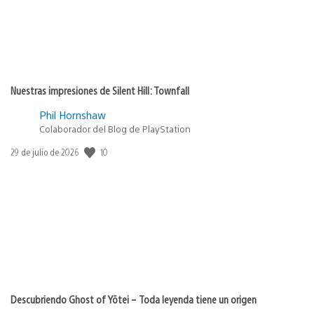
Nuestras impresiones de Silent Hill: Townfall
Phil Hornshaw
Colaborador del Blog de PlayStation
Fecha
10
29 de julio de 2026
de
publicación:
Descubriendo Ghost of Yōtei – Toda leyenda tiene un origen