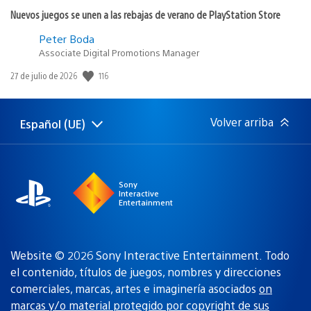
Nuevos juegos se unen a las rebajas de verano de PlayStation Store
Peter Boda
Associate Digital Promotions Manager
Fecha
116
27 de julio de 2026
de
publicación:
Volver arriba
Español (UE)
Selecciona
Región
una
actual:
región
Sony
Interactive
Entertainment
Website © 2026 Sony Interactive Entertainment. Todo
el contenido, títulos de juegos, nombres y direcciones
comerciales, marcas, artes e imaginería asociados
on
marcas y/o material protegido por copyright de sus