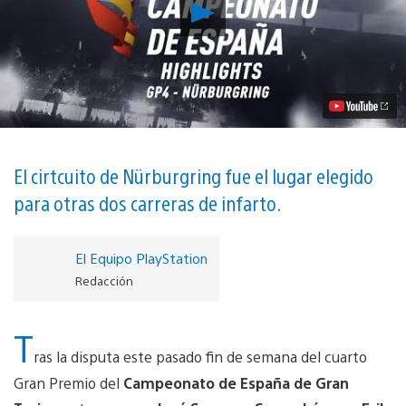
Reproducir
Serrano,
López
y
Cases
amplían
su
ventaja
en
el
Campeonato
El cirtcuito de Nürburgring fue el lugar elegido
de
para otras dos carreras de infarto.
España
de
Gran
Turismo
El Equipo PlayStation
vídeo
Redacción
T
ras la disputa este pasado fin de semana del cuarto
Gran Premio del
Campeonato de España de Gran