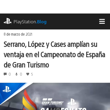
Ir
al
contenido
playstation.com
PlayStation
.Blog
MEN
8 de marzo de 2021
Serrano, López y Cases amplían su
ventaja en el Campeonato de España
de Gran Turismo
0
0
5