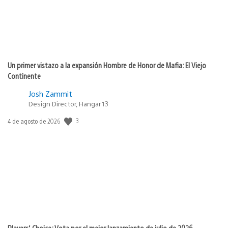
Un primer vistazo a la expansión Hombre de Honor de Mafia: El Viejo
Continente
Josh Zammit
Design Director, Hangar 13
Fecha
3
4 de agosto de 2026
de
publicación:
Players’ Choice: Vota por el mejor lanzamiento de julio de 2026