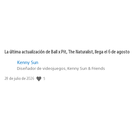
La última actualización de Ball x Pit, The Naturalist, llega el 6 de agosto
Kenny Sun
Diseñador de videojuegos, Kenny Sun & Friends
Fecha
5
28 de julio de 2026
de
publicación: