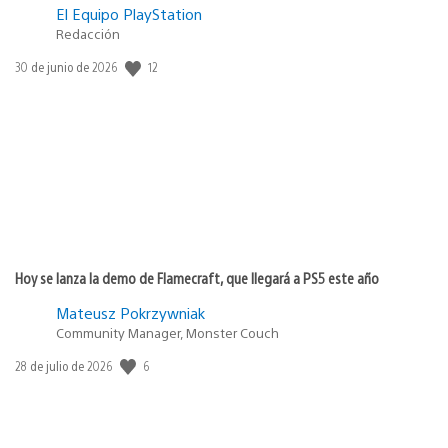
El Equipo PlayStation
Redacción
Fecha
12
30 de junio de 2026
de
publicación:
Hoy se lanza la demo de Flamecraft, que llegará a PS5 este año
Mateusz Pokrzywniak
Community Manager, Monster Couch
Fecha
6
28 de julio de 2026
de
publicación: