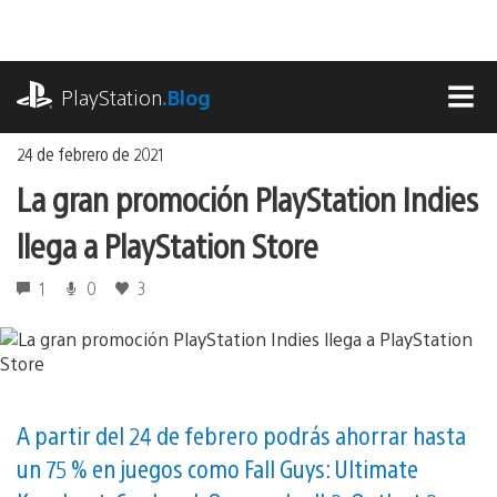
Ir
al
contenido
playstation.com
PlayStation
.Blog
MEN
24 de febrero de 2021
La gran promoción PlayStation Indies
llega a PlayStation Store
1
0
3
A partir del 24 de febrero podrás ahorrar hasta
un 75 % en juegos como Fall Guys: Ultimate