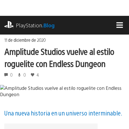
Ir
al
contenido
playstation.com
PlayStation
.Blog
MEN
11 de diciembre de 2020
Amplitude Studios vuelve al estilo
roguelite con Endless Dungeon
0
0
4
Una nueva historia en un universo interminable.