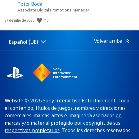
Peter Boda
Associate Digital Promotions Manager
Fecha
116
27 de julio de 2026
de
publicación:
Volver arriba
Español (UE)
Selecciona
Región
una
actual:
región
Sony
Interactive
Entertainment
Website © 2026 Sony Interactive Entertainment. Todo
el contenido, títulos de juegos, nombres y direcciones
comerciales, marcas, artes e imaginería asociados
on
marcas y/o material protegido por copyright de sus
respectivos propietarios
. Todos los derechos reservados.