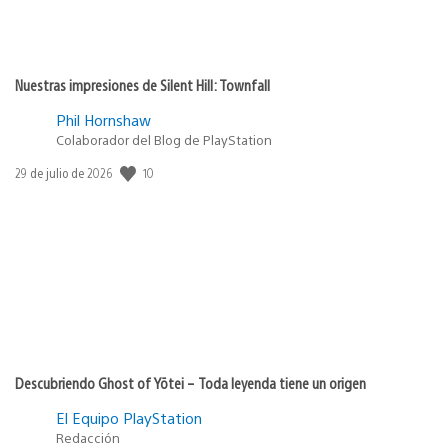
Nuestras impresiones de Silent Hill: Townfall
Phil Hornshaw
Colaborador del Blog de PlayStation
Fecha
10
29 de julio de 2026
de
publicación:
Descubriendo Ghost of Yōtei – Toda leyenda tiene un origen
El Equipo PlayStation
Redacción