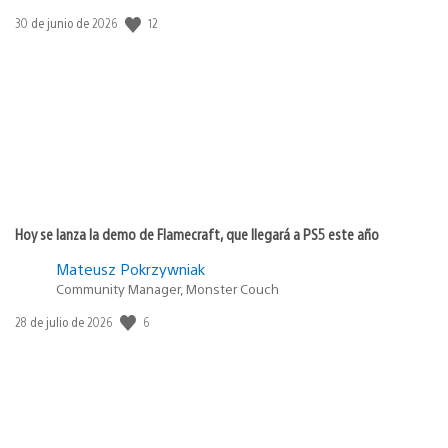
Fecha
12
30 de junio de 2026
de
publicación:
Hoy se lanza la demo de Flamecraft, que llegará a PS5 este año
Mateusz Pokrzywniak
Community Manager, Monster Couch
Fecha
6
28 de julio de 2026
de
publicación: