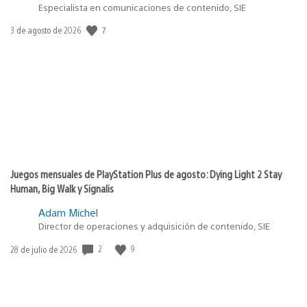
Especialista en comunicaciones de contenido, SIE
Fecha
7
3 de agosto de 2026
de
publicación:
Juegos mensuales de PlayStation Plus de agosto: Dying Light 2 Stay
Human, Big Walk y Signalis
Adam Michel
Director de operaciones y adquisición de contenido, SIE
Fecha
2
9
28 de julio de 2026
de
publicación: