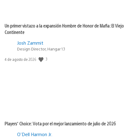
Un primer vistazo a la expansión Hombre de Honor de Mafia: El Viejo
Continente
Josh Zammit
Design Director, Hangar 13
Fecha
3
4 de agosto de 2026
de
publicación:
Players’ Choice: Vota por el mejor lanzamiento de julio de 2026
O'Dell Harmon Jr.