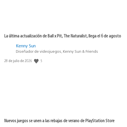
La última actualización de Ball x Pit, The Naturalist, llega el 6 de agosto
Kenny Sun
Diseñador de videojuegos, Kenny Sun & Friends
Fecha
5
28 de julio de 2026
de
publicación:
Nuevos juegos se unen a las rebajas de verano de PlayStation Store