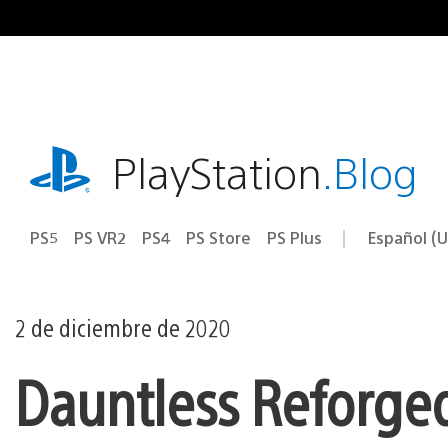
Ir
al
contenido
playstation.com
PlayStation
.Blog
PS5
PS VR2
PS4
PS Store
PS Plus
Español (U
Seleccion
Región
una
actual:
región
2 de diciembre de 2020
Dauntless Reforged 