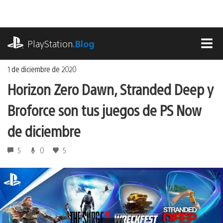
Ir
al
contenido
playstation.com
PlayStation
.Blog
MEN
1 de diciembre de 2020
Horizon Zero Dawn, Stranded Deep y
Broforce son tus juegos de PS Now
de diciembre
5
0
5