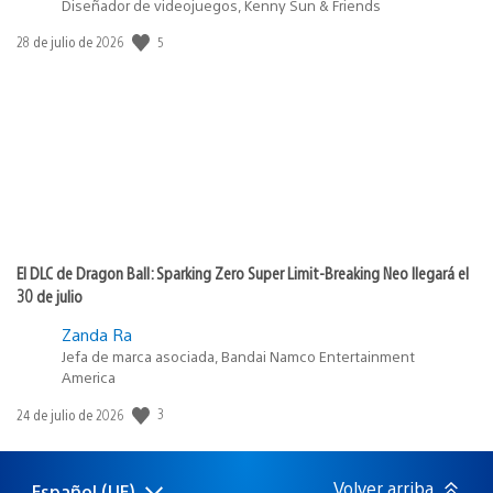
Diseñador de videojuegos, Kenny Sun & Friends
Fecha
5
28 de julio de 2026
de
publicación:
El DLC de Dragon Ball: Sparking Zero Super Limit-Breaking Neo llegará el
30 de julio
Zanda Ra
Jefa de marca asociada, Bandai Namco Entertainment
America
Fecha
3
24 de julio de 2026
de
publicación:
Volver arriba
Español (UE)