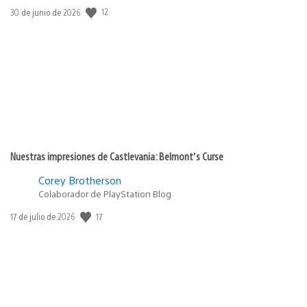
Fecha
12
30 de junio de 2026
de
publicación:
Nuestras impresiones de Castlevania: Belmont’s Curse
Corey Brotherson
Colaborador de PlayStation Blog
Fecha
17
17 de julio de 2026
de
publicación: