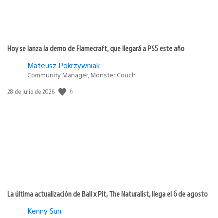
Hoy se lanza la demo de Flamecraft, que llegará a PS5 este año
Mateusz Pokrzywniak
Community Manager, Monster Couch
Fecha
6
28 de julio de 2026
de
publicación:
La última actualización de Ball x Pit, The Naturalist, llega el 6 de agosto
Kenny Sun