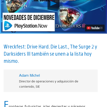
Reproducir
Horizon
Zero
Dawn,
Stranded
Deep
y
Broforce
son
tus
juegos
Wreckfest: Drive Hard. Die Last., The Surge 2 y
de
Darksiders III también se unen a la lista hoy
PS
Now
mismo.
de
diciembre
vídeo
Adam Michel
Director de operaciones y adquisición de
contenido, SIE
F
ronteras futuristas, islas desiertas y páramos