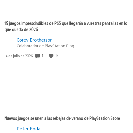
19 juegos imprescindibles de PS5 que llegarán a vuestras pantallas en lo
que queda de 2026
Corey Brotherson
Colaborador de PlayStation Blog
Fecha
1
13
14 de julio de 2026
de
publicación:
Nuevos juegos se unen a las rebajas de verano de PlayStation Store
Peter Boda