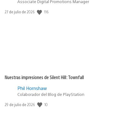
Associate Digital Promotions Manager
Fecha
116
27 de julio de 2026
de
publicación:
Nuestras impresiones de Silent Hill: Townfall
Phil Hornshaw
Colaborador del Blog de PlayStation
Fecha
10
29 de julio de 2026
de
publicación: