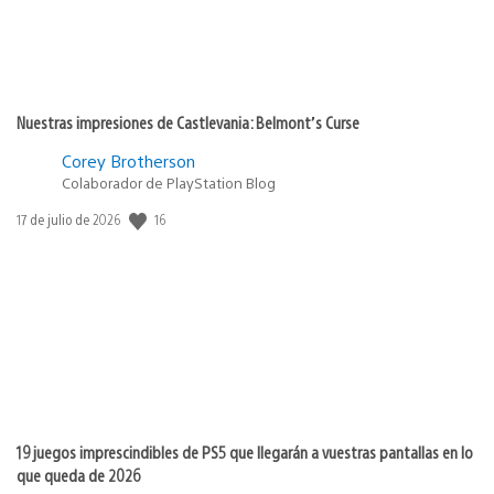
Nuestras impresiones de Castlevania: Belmont’s Curse
Corey Brotherson
Colaborador de PlayStation Blog
Fecha
16
17 de julio de 2026
de
publicación:
19 juegos imprescindibles de PS5 que llegarán a vuestras pantallas en lo
que queda de 2026