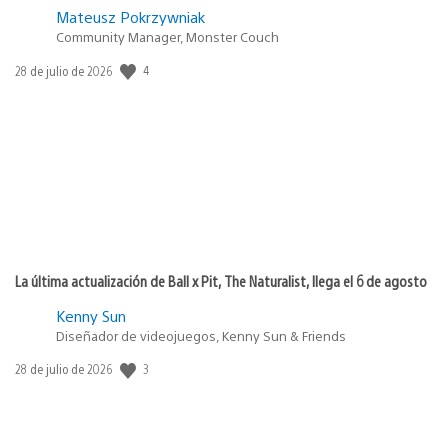
Mateusz Pokrzywniak
Community Manager, Monster Couch
Fecha
4
28 de julio de 2026
de
publicación:
La última actualización de Ball x Pit, The Naturalist, llega el 6 de agosto
Kenny Sun
Diseñador de videojuegos, Kenny Sun & Friends
Fecha
3
28 de julio de 2026
de
publicación: