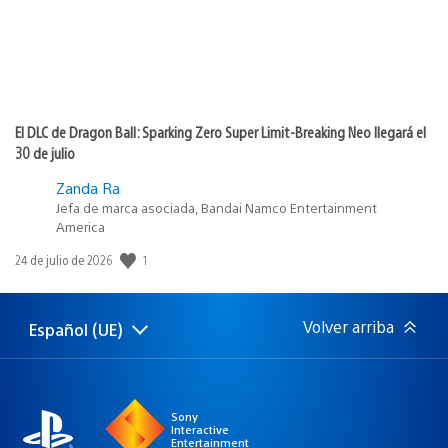
El DLC de Dragon Ball: Sparking Zero Super Limit-Breaking Neo llegará el
30 de julio
Zanda Ra
Jefa de marca asociada, Bandai Namco Entertainment
America
Fecha
1
24 de julio de 2026
de
publicación:
Volver arriba
Español (UE)
Selecciona
Región
una
actual:
región
Sony
Interactive
Entertainment