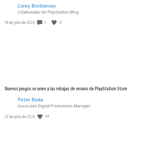
Corey Brotherson
Colaborador de PlayStation Blog
Fecha
1
12
14 de julio de 2026
de
publicación:
Nuevos juegos se unen a las rebajas de verano de PlayStation Store
Peter Boda
Associate Digital Promotions Manager
Fecha
114
27 de julio de 2026
de
publicación: