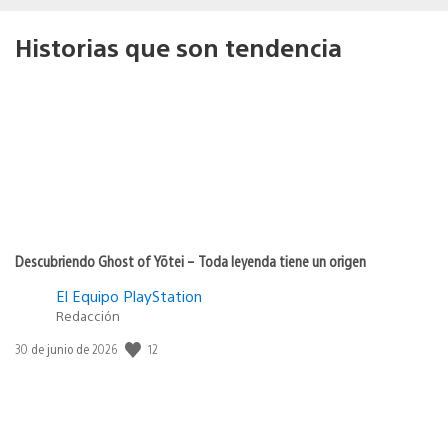
Historias que son tendencia
Descubriendo Ghost of Yōtei – Toda leyenda tiene un origen
El Equipo PlayStation
Redacción
Fecha
12
30 de junio de 2026
de
publicación: