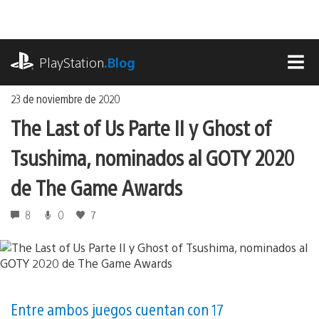
Ir
al
contenido
playstation.com
PlayStation
.Blog
MEN
23 de noviembre de 2020
The Last of Us Parte II y Ghost of
Tsushima, nominados al GOTY 2020
de The Game Awards
8
0
7
Entre ambos juegos cuentan con 17