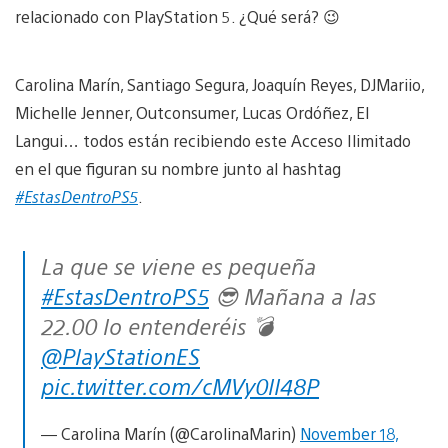
relacionado con PlayStation 5. ¿Qué será? 😉
Carolina Marín, Santiago Segura, Joaquín Reyes, DJMariio,
Michelle Jenner, Outconsumer, Lucas Ordóñez, El
Langui… todos están recibiendo este Acceso Ilimitado
en el que figuran su nombre junto al hashtag
#EstasDentroPS5
.
La que se viene es pequeña
#EstasDentroPS5
😎 Mañana a las
22.00 lo entenderéis 💣
@PlayStationES
pic.twitter.com/cMVy0lI48P
— Carolina Marín (@CarolinaMarin)
November 18,