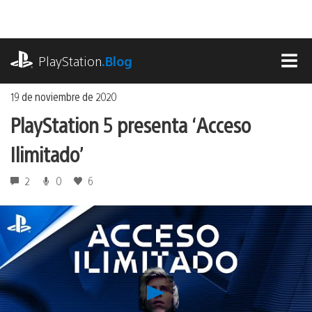
Ir
al
contenido
playstation.com
PlayStation
.Blog
MEN
19 de noviembre de 2020
PlayStation 5 presenta ‘Acceso
Ilimitado’
2
0
6
Reproducir
PlayStation