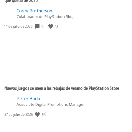
que queda de 2026
Corey Brotherson
Colaborador de PlayStation Blog
Fecha
1
13
14 de julio de 2026
de
publicación:
Nuevos juegos se unen a las rebajas de verano de PlayStation Store
Peter Boda
Associate Digital Promotions Manager
Fecha
116
27 de julio de 2026
de
publicación: