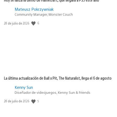
Mateusz Pokrzywniak
Community Manager, Monster Couch
Fecha
6
28 de julio de 2026
de
publicación:
La última actualización de Ball x Pit, The Naturalist, llega el 6 de agosto
Kenny Sun
Diseñador de videojuegos, Kenny Sun & Friends
Fecha
5
28 de julio de 2026
de
publicación: