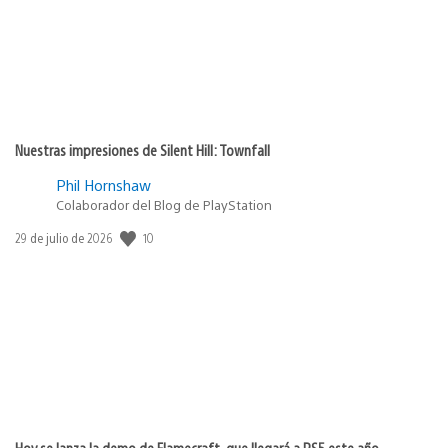
Nuestras impresiones de Silent Hill: Townfall
Phil Hornshaw
Colaborador del Blog de PlayStation
Fecha
10
29 de julio de 2026
de
publicación:
Hoy se lanza la demo de Flamecraft, que llegará a PS5 este año