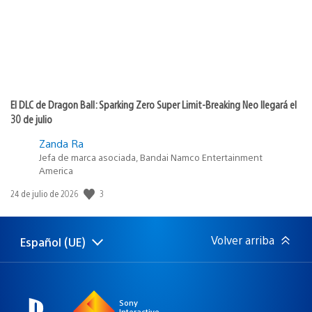
El DLC de Dragon Ball: Sparking Zero Super Limit-Breaking Neo llegará el
30 de julio
Zanda Ra
Jefa de marca asociada, Bandai Namco Entertainment
America
Fecha
3
24 de julio de 2026
de
publicación:
Volver arriba
Español (UE)
Selecciona
Región
una
actual:
región
Sony
Interactive