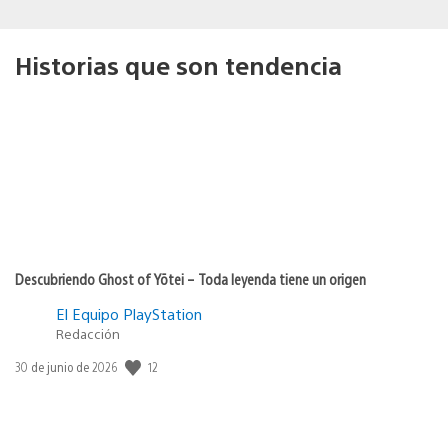
Historias que son tendencia
Descubriendo Ghost of Yōtei – Toda leyenda tiene un origen
El Equipo PlayStation
Redacción
Fecha
12
30 de junio de 2026
de
publicación: