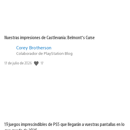
Nuestras impresiones de Castlevania: Belmont’s Curse
Corey Brotherson
Colaborador de PlayStation Blog
Fecha
17
17 de julio de 2026
de
publicación:
19 juegos imprescindibles de PS5 que llegarán a vuestras pantallas en lo