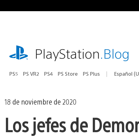
Ir
al
contenido
playstation.com
PlayStation
.Blog
PS5
PS VR2
PS4
PS Store
PS Plus
Español (U
Seleccion
Región
una
actual:
región
18 de noviembre de 2020
Los jefes de Demo