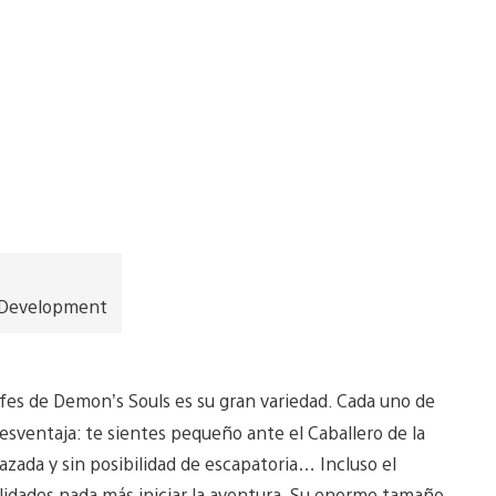
l Development
efes de Demon’s Souls es su gran variedad. Cada uno de
desventaja: te sientes pequeño ante el Caballero de la
azada y sin posibilidad de escapatoria… Incluso el
idades nada más iniciar la aventura. Su enorme tamaño