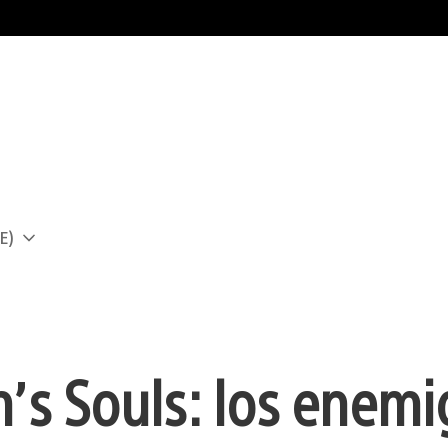
E)
a
n’s Souls: los enem