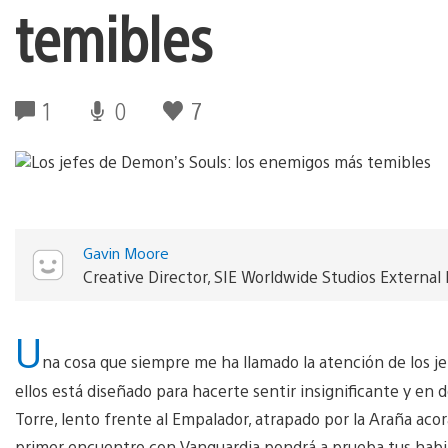
temibles
1
0
7
Gavin Moore
Creative Director, SIE Worldwide Studios Externa
U
na cosa que siempre me ha llamado la atención de los j
ellos está diseñado para hacerte sentir insignificante y en 
Torre, lento frente al Empalador, atrapado por la Araña acor
primer encuentro con Vanguardia pondrá a prueba tus habil