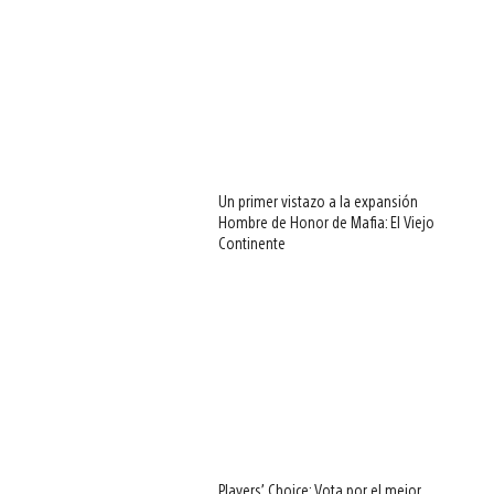
Un primer vistazo a la expansión
Hombre de Honor de Mafia: El Viejo
Continente
Players’ Choice: Vota por el mejor