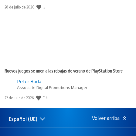
Fecha
5
28 de julio de 2026
de
publicación:
Nuevos juegos se unen a las rebajas de verano de PlayStation Store
Peter Boda
Associate Digital Promotions Manager
Fecha
116
27 de julio de 2026
de
publicación:
Volver arriba
Español (UE)
Selecciona
Región
una
actual:
región