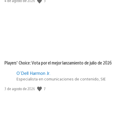
Fecha
3
4 de agosto de 2026
de
publicación:
Players’ Choice: Vota por el mejor lanzamiento de julio de 2026
O'Dell Harmon Jr.
Especialista en comunicaciones de contenido, SIE
Fecha
7
3 de agosto de 2026
de
publicación: