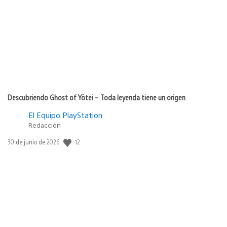
publicación:
Descubriendo Ghost of Yōtei – Toda leyenda tiene un origen
El Equipo PlayStation
Redacción
Fecha
12
30 de junio de 2026
de
publicación: