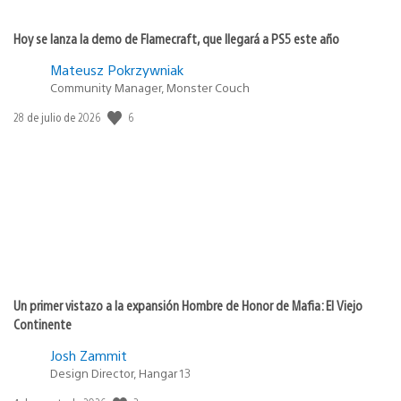
Hoy se lanza la demo de Flamecraft, que llegará a PS5 este año
Mateusz Pokrzywniak
Community Manager, Monster Couch
Fecha
6
28 de julio de 2026
de
publicación:
Un primer vistazo a la expansión Hombre de Honor de Mafia: El Viejo
Continente
Josh Zammit
Design Director, Hangar 13