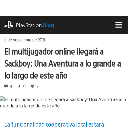
Ir
al
contenido
playstation.com
PlayStation
.Blog
MEN
6 de noviembre de 2020
El multijugador online llegará a
Sackboy: Una Aventura a lo grande a
lo largo de este año
4
0
7
La funcionalidad cooperativa local estará