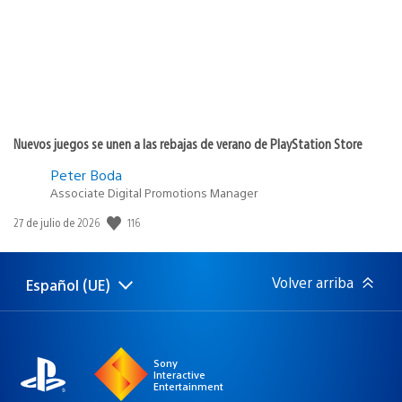
Nuevos juegos se unen a las rebajas de verano de PlayStation Store
Peter Boda
Associate Digital Promotions Manager
Fecha
116
27 de julio de 2026
de
publicación:
Volver arriba
Español (UE)
Selecciona
Región
una
actual:
región
Sony
Interactive
Entertainment