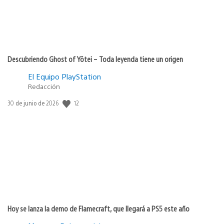
Descubriendo Ghost of Yōtei – Toda leyenda tiene un origen
El Equipo PlayStation
Redacción
Fecha
12
30 de junio de 2026
de
publicación:
Hoy se lanza la demo de Flamecraft, que llegará a PS5 este año