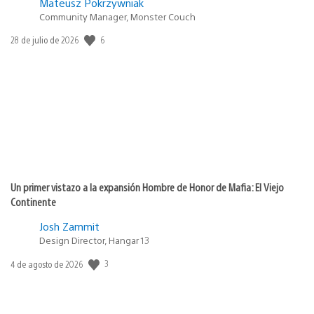
Mateusz Pokrzywniak
Community Manager, Monster Couch
Fecha
6
28 de julio de 2026
de
publicación:
Un primer vistazo a la expansión Hombre de Honor de Mafia: El Viejo
Continente
Josh Zammit
Design Director, Hangar 13
Fecha
3
4 de agosto de 2026
de
publicación: