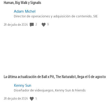
Human, Big Walk y Signalis
Adam Michel
Director de operaciones y adquisición de contenido, SIE
Fecha
2
9
28 de julio de 2026
de
publicación:
La última actualización de Ball x Pit, The Naturalist, llega el 6 de agosto
Kenny Sun
Diseñador de videojuegos, Kenny Sun & Friends
Fecha
5
28 de julio de 2026
de
publicación: