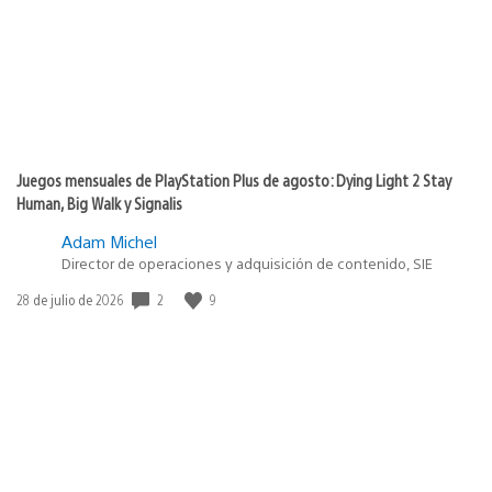
Juegos mensuales de PlayStation Plus de agosto: Dying Light 2 Stay
Human, Big Walk y Signalis
Adam Michel
Director de operaciones y adquisición de contenido, SIE
Fecha
2
9
28 de julio de 2026
de
publicación: