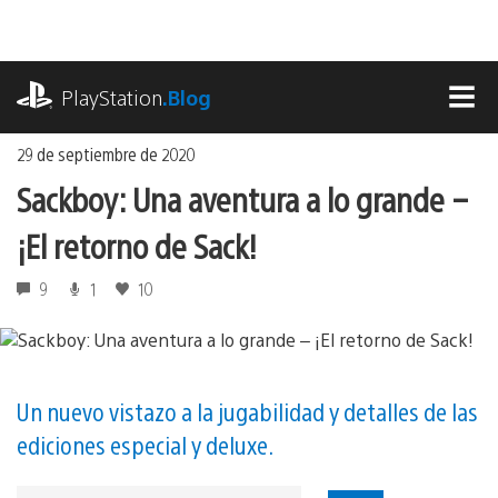
Ir
al
contenido
playstation.com
PlayStation
.Blog
MEN
29 de septiembre de 2020
Sackboy: Una aventura a lo grande –
¡El retorno de Sack!
9
1
10
Un nuevo vistazo a la jugabilidad y detalles de las
ediciones especial y deluxe.