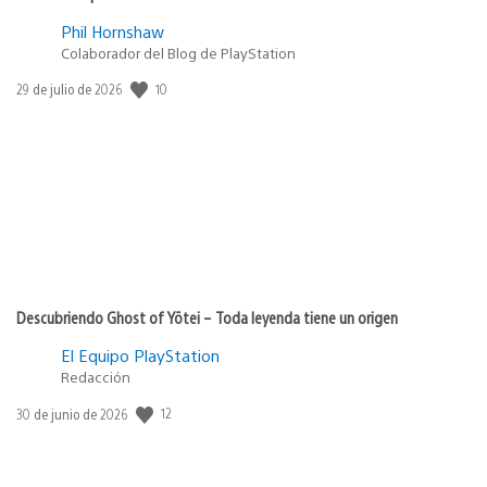
Phil Hornshaw
Colaborador del Blog de PlayStation
Fecha
10
29 de julio de 2026
de
publicación:
Descubriendo Ghost of Yōtei – Toda leyenda tiene un origen
El Equipo PlayStation
Redacción
Fecha
12
30 de junio de 2026
de
publicación: