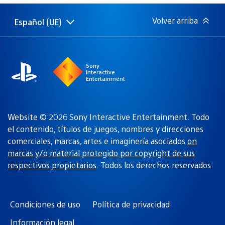
publicación:
Volver arriba
Español (UE)
Selecciona
Región
una
actual:
región
Sony
Interactive
Entertainment
Website © 2026 Sony Interactive Entertainment. Todo
el contenido, títulos de juegos, nombres y direcciones
comerciales, marcas, artes e imaginería asociados
on
marcas y/o material protegido por copyright de sus
respectivos propietarios
. Todos los derechos reservados.
Condiciones de uso
Política de privacidad
Información legal