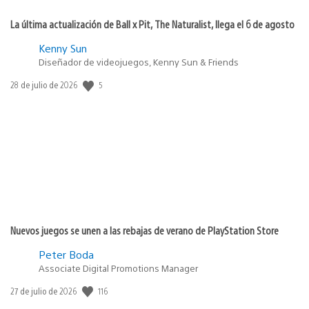
La última actualización de Ball x Pit, The Naturalist, llega el 6 de agosto
Kenny Sun
Diseñador de videojuegos, Kenny Sun & Friends
Fecha
5
28 de julio de 2026
de
publicación:
Nuevos juegos se unen a las rebajas de verano de PlayStation Store
Peter Boda
Associate Digital Promotions Manager
Fecha
116
27 de julio de 2026
de