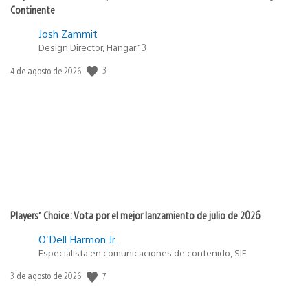
Continente
Josh Zammit
Design Director, Hangar 13
Fecha
3
4 de agosto de 2026
de
publicación:
Players’ Choice: Vota por el mejor lanzamiento de julio de 2026
O'Dell Harmon Jr.
Especialista en comunicaciones de contenido, SIE
Fecha
7
3 de agosto de 2026
de
publicación: