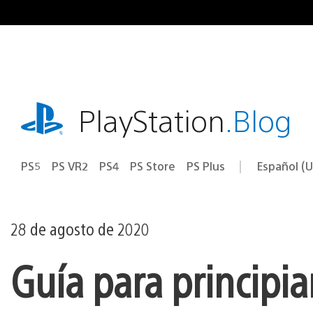
Ir
al
contenido
playstation.com
PlayStation
.Blog
PS5
PS VR2
PS4
PS Store
PS Plus
Español (U
Seleccion
Región
una
actual:
región
28 de agosto de 2020
Guía para principi