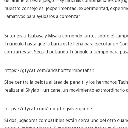
del anime en este juego. Hay muchas combinaciones de jug
nuestro consejo es: ¡experimentad, experimentad, experim
llamativos para ayudaros a comenzar.
Si tenéis a Tsubasa y Misaki corriendo juntos sobre el camp
Triángulo hasta que la barra esté llena para ejecutar un C
contrarrestar. Seguid pulsando Triángulo a tiempo para pas
https://gfycat.com/aridshorttermbetafish
Si se centra la pelota al área de penalti y los hermanos Ta
realizar el Skylab Hurricane, un movimiento extraordinario 
https://gfycat.com/temptingsilvergannet
Si dos jugadores compatibles están cerca uno del otro cuand