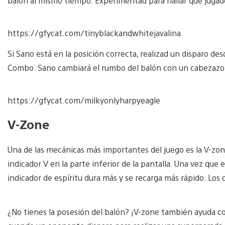
balón al mismo tiempo. Experimentad para hallar qué jugad
https://gfycat.com/tinyblackandwhitejavalina
Si Sano está en la posición correcta, realizad un disparo desd
Combo. Sano cambiará el rumbo del balón con un cabezazo, 
https://gfycat.com/milkyonlyharpyeagle
V-Zone
Una de las mecánicas más importantes del juego es la V-zon
indicador V en la parte inferior de la pantalla. Una vez que 
indicador de espíritu dura más y se recarga más rápido. Los
¿No tienes la posesión del balón? ¡V-zone también ayuda con