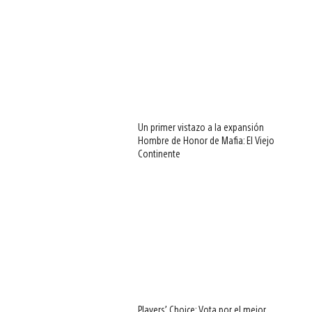
Un primer vistazo a la expansión
Hombre de Honor de Mafia: El Viejo
Continente
Players’ Choice: Vota por el mejor