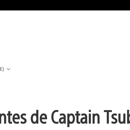
E)
a
antes de Captain Tsu