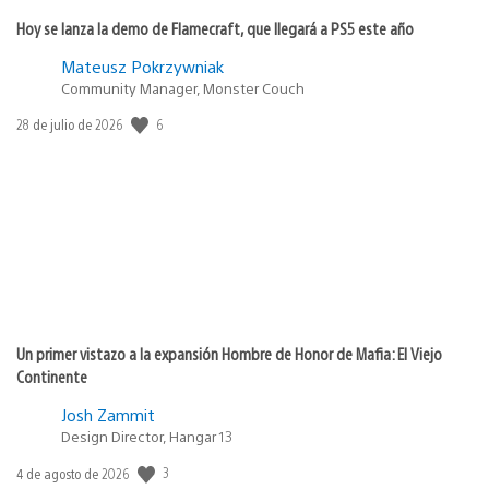
Hoy se lanza la demo de Flamecraft, que llegará a PS5 este año
Mateusz Pokrzywniak
Community Manager, Monster Couch
Fecha
6
28 de julio de 2026
de
publicación:
Un primer vistazo a la expansión Hombre de Honor de Mafia: El Viejo
Continente
Josh Zammit
Design Director, Hangar 13
Fecha
3
4 de agosto de 2026