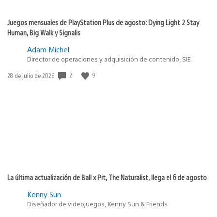
Juegos mensuales de PlayStation Plus de agosto: Dying Light 2 Stay
Human, Big Walk y Signalis
Adam Michel
Director de operaciones y adquisición de contenido, SIE
Fecha
2
9
28 de julio de 2026
de
publicación:
La última actualización de Ball x Pit, The Naturalist, llega el 6 de agosto
Kenny Sun
Diseñador de videojuegos, Kenny Sun & Friends