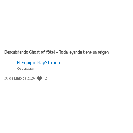
Descubriendo Ghost of Yōtei – Toda leyenda tiene un origen
El Equipo PlayStation
Redacción
Fecha
12
30 de junio de 2026
de
publicación: