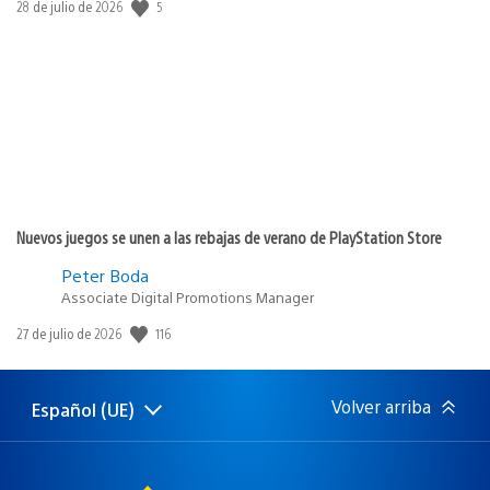
Fecha
5
28 de julio de 2026
de
publicación:
Nuevos juegos se unen a las rebajas de verano de PlayStation Store
Peter Boda
Associate Digital Promotions Manager
Fecha
116
27 de julio de 2026
de
publicación:
Volver arriba
Español (UE)
Selecciona
Región
una
actual:
región