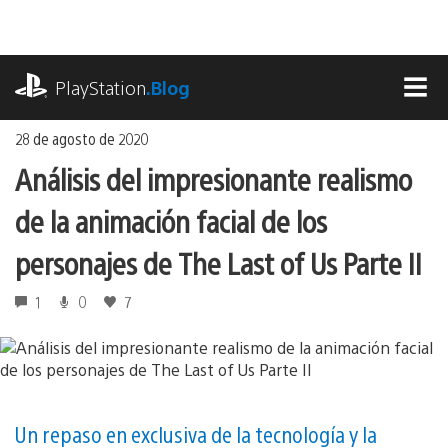
Ir
al
contenido
playstation.com
PlayStation
.Blog
MEN
28 de agosto de 2020
Análisis del impresionante realismo
de la animación facial de los
personajes de The Last of Us Parte II
1
0
7
Un repaso en exclusiva de la tecnología y la