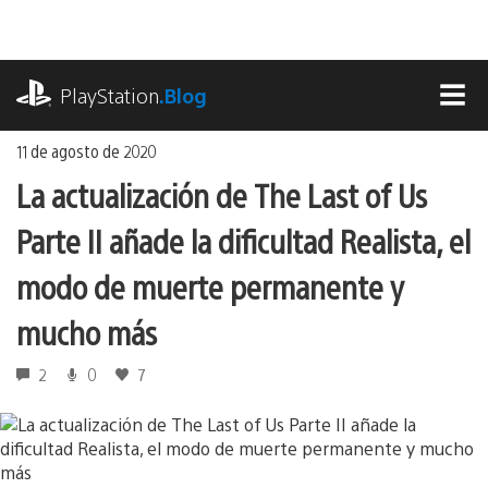
Ir
al
contenido
playstation.com
PlayStation
.Blog
MEN
11 de agosto de 2020
La actualización de The Last of Us
Parte II añade la dificultad Realista, el
modo de muerte permanente y
mucho más
2
0
7