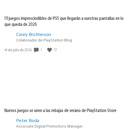
19 juegos imprescindibles de PS5 que llegarán a vuestras pantallas en lo
que queda de 2026
Corey Brotherson
Colaborador de PlayStation Blog
Fecha
1
13
14 de julio de 2026
de
publicación:
Nuevos juegos se unen a las rebajas de verano de PlayStation Store
Peter Boda
Associate Digital Promotions Manager