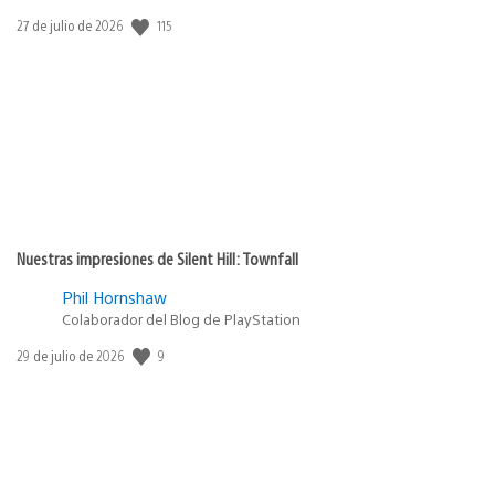
Fecha
115
27 de julio de 2026
de
publicación:
Nuestras impresiones de Silent Hill: Townfall
Phil Hornshaw
Colaborador del Blog de PlayStation
Fecha
9
29 de julio de 2026
de
publicación: