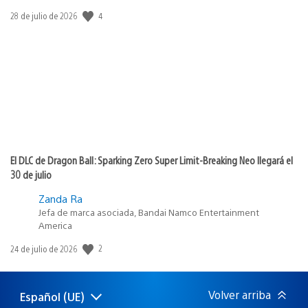
Fecha
4
28 de julio de 2026
de
publicación:
El DLC de Dragon Ball: Sparking Zero Super Limit-Breaking Neo llegará el
30 de julio
Zanda Ra
Jefa de marca asociada, Bandai Namco Entertainment
America
Fecha
2
24 de julio de 2026
de
publicación:
Volver arriba
Español (UE)
Selecciona
Región