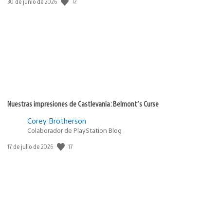
Fecha
12
30 de junio de 2026
de
publicación:
Nuestras impresiones de Castlevania: Belmont’s Curse
Corey Brotherson
Colaborador de PlayStation Blog
Fecha
17
17 de julio de 2026
de
publicación: