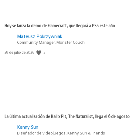
Hoy se lanza la demo de Flamecraft, que llegará a PS5 este año
Mateusz Pokrzywniak
Community Manager, Monster Couch
Fecha
5
28 de julio de 2026
de
publicación:
La última actualización de Ball x Pit, The Naturalist, llega el 6 de agosto
Kenny Sun
Diseñador de videojuegos, Kenny Sun & Friends