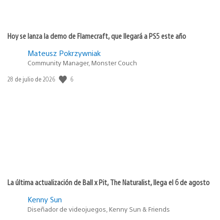
Hoy se lanza la demo de Flamecraft, que llegará a PS5 este año
Mateusz Pokrzywniak
Community Manager, Monster Couch
Fecha
6
28 de julio de 2026
de
publicación:
La última actualización de Ball x Pit, The Naturalist, llega el 6 de agosto
Kenny Sun
Diseñador de videojuegos, Kenny Sun & Friends