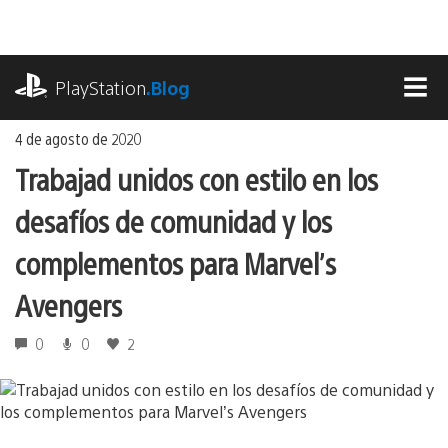
Ir
al
contenido
playstation.com
PlayStation
.Blog
MEN
4 de agosto de 2020
Trabajad unidos con estilo en los
desafíos de comunidad y los
complementos para Marvel’s
Avengers
0
0
2