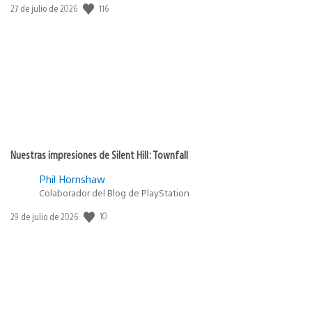
Fecha
116
27 de julio de 2026
de
publicación:
Nuestras impresiones de Silent Hill: Townfall
Phil Hornshaw
Colaborador del Blog de PlayStation
Fecha
10
29 de julio de 2026
de
publicación: