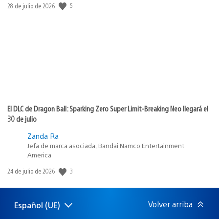
Fecha
5
28 de julio de 2026
de
publicación:
El DLC de Dragon Ball: Sparking Zero Super Limit-Breaking Neo llegará el
30 de julio
Zanda Ra
Jefa de marca asociada, Bandai Namco Entertainment
America
Fecha
3
24 de julio de 2026
de
publicación:
Volver arriba
Español (UE)
Selecciona
Región
una
actual: