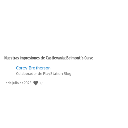
de
publicación:
Nuestras impresiones de Castlevania: Belmont’s Curse
Corey Brotherson
Colaborador de PlayStation Blog
Fecha
17
17 de julio de 2026
de
publicación: