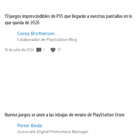
19 juegos imprescindibles de PS5 que llegarán a vuestras pantallas en lo
que queda de 2026
Corey Brotherson
Colaborador de PlayStation Blog
Fecha
1
13
14 de julio de 2026
de
publicación:
Nuevos juegos se unen a las rebajas de verano de PlayStation Store
Peter Boda
Associate Digital Promotions Manager