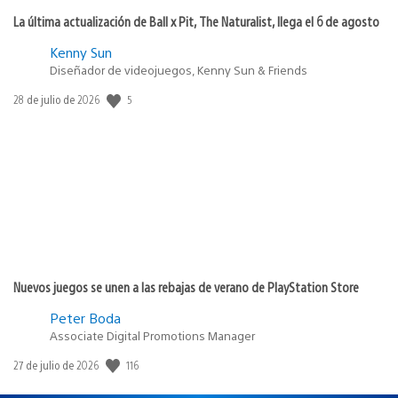
La última actualización de Ball x Pit, The Naturalist, llega el 6 de agosto
Kenny Sun
Diseñador de videojuegos, Kenny Sun & Friends
Fecha
5
28 de julio de 2026
de
publicación:
Nuevos juegos se unen a las rebajas de verano de PlayStation Store
Peter Boda
Associate Digital Promotions Manager
Fecha
116
27 de julio de 2026
de
publicación: