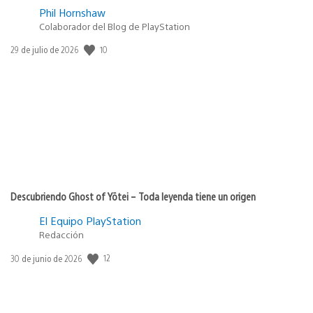
Phil Hornshaw
Colaborador del Blog de PlayStation
Fecha
10
29 de julio de 2026
de
publicación:
Descubriendo Ghost of Yōtei – Toda leyenda tiene un origen
El Equipo PlayStation
Redacción
Fecha
12
30 de junio de 2026
de
publicación: