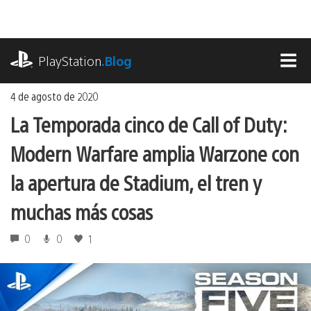
Ir
al
contenido
playstation.com
PlayStation
.Blog
MEN
4 de agosto de 2020
La Temporada cinco de Call of Duty:
Modern Warfare amplia Warzone con
la apertura de Stadium, el tren y
muchas más cosas
0
0
1