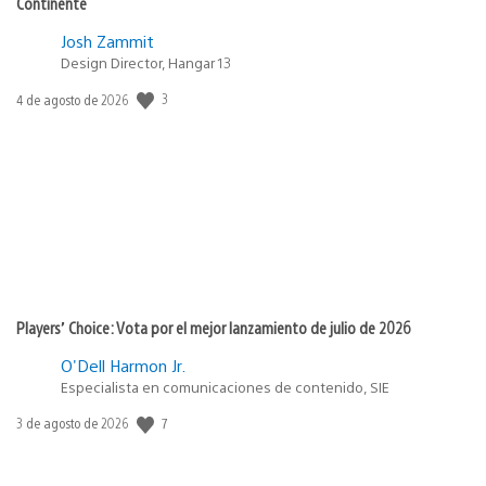
Continente
Josh Zammit
Design Director, Hangar 13
Fecha
3
4 de agosto de 2026
de
publicación:
Players’ Choice: Vota por el mejor lanzamiento de julio de 2026
O'Dell Harmon Jr.
Especialista en comunicaciones de contenido, SIE
Fecha
7
3 de agosto de 2026
de
publicación: