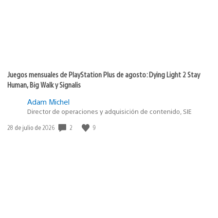
Juegos mensuales de PlayStation Plus de agosto: Dying Light 2 Stay
Human, Big Walk y Signalis
Adam Michel
Director de operaciones y adquisición de contenido, SIE
Fecha
2
9
28 de julio de 2026
de
publicación: