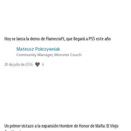
Hoy se lanza la demo de Flamecraft, que llegará a PS5 este año
Mateusz Pokrzywniak
Community Manager, Monster Couch
Fecha
6
28 de julio de 2026
de
publicación:
Un primer vistazo a la expansión Hombre de Honor de Mafia: El Viejo