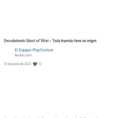
Descubriendo Ghost of Yōtei – Toda leyenda tiene un origen
El Equipo PlayStation
Redacción
Fecha
12
30 de junio de 2026
de
publicación: