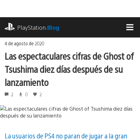
Ir
al
contenido
playstation.com
PlayStation
.Blog
MEN
4 de agosto de 2020
Las espectaculares cifras de Ghost of
Tsushima diez días después de su
lanzamiento
2
0
2
La usuarios de PS4 no paran de jugar a la gran