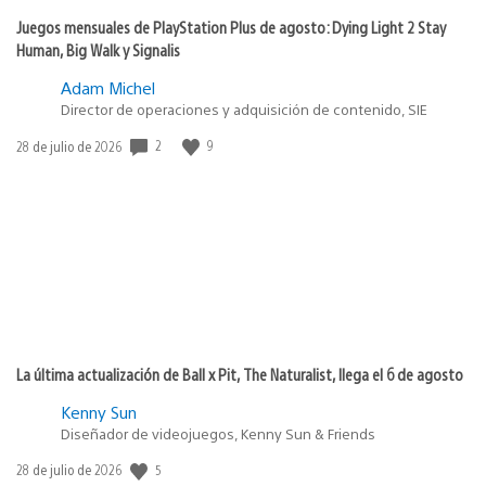
Juegos mensuales de PlayStation Plus de agosto: Dying Light 2 Stay
Human, Big Walk y Signalis
Adam Michel
Director de operaciones y adquisición de contenido, SIE
Fecha
2
9
28 de julio de 2026
de
publicación:
La última actualización de Ball x Pit, The Naturalist, llega el 6 de agosto
Kenny Sun
Diseñador de videojuegos, Kenny Sun & Friends
Fecha
5
28 de julio de 2026