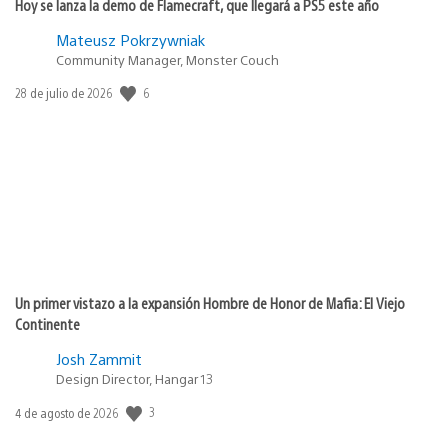
Hoy se lanza la demo de Flamecraft, que llegará a PS5 este año
Mateusz Pokrzywniak
Community Manager, Monster Couch
Fecha
6
28 de julio de 2026
de
publicación:
Un primer vistazo a la expansión Hombre de Honor de Mafia: El Viejo
Continente
Josh Zammit
Design Director, Hangar 13
Fecha
3
4 de agosto de 2026
de
publicación: