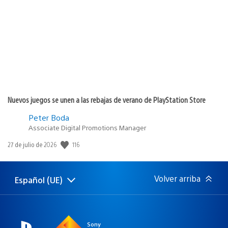
de
publicación:
Nuevos juegos se unen a las rebajas de verano de PlayStation Store
Peter Boda
Associate Digital Promotions Manager
Fecha
116
27 de julio de 2026
de
publicación:
Volver arriba
Español (UE)
Selecciona
Región
una
actual:
región
Sony