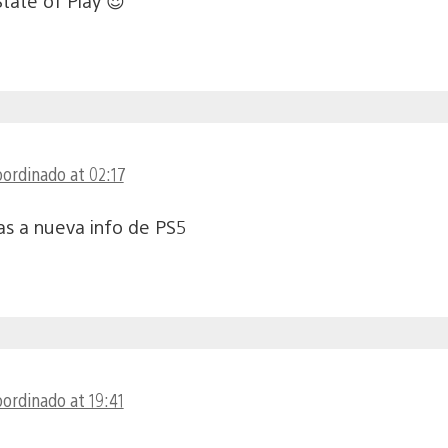
State of Play 😍
oordinado at 02:17
as a nueva info de PS5
oordinado at 19:41