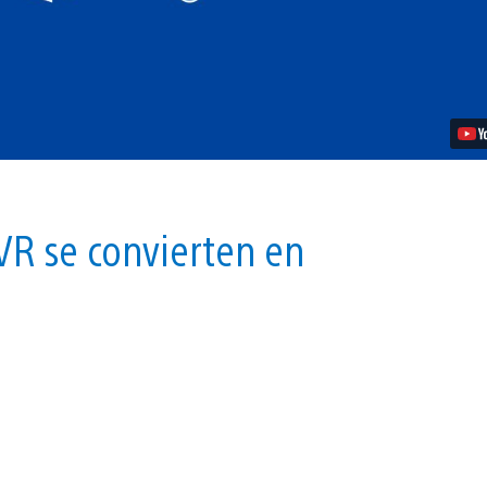
de
agosto
vídeo
VR se convierten en