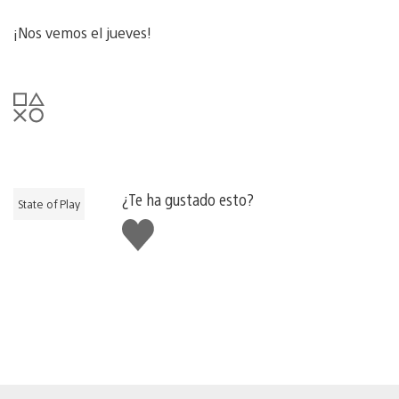
¡Nos vemos el jueves!
¿Te ha gustado esto?
State of Play
Me
gusta
esto