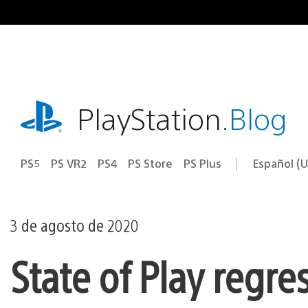
Ir
al
contenido
playstation.com
PlayStation
.Blog
PS5
PS VR2
PS4
PS Store
PS Plus
Español (U
Seleccion
Región
una
actual:
región
3 de agosto de 2020
State of Play regre