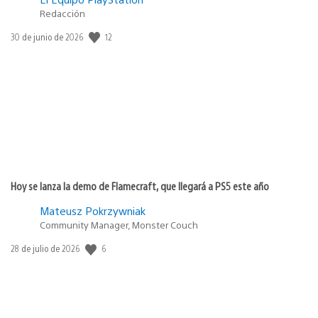
Redacción
Fecha
12
30 de junio de 2026
de
publicación:
Hoy se lanza la demo de Flamecraft, que llegará a PS5 este año
Mateusz Pokrzywniak
Community Manager, Monster Couch
Fecha
6
28 de julio de 2026
de
publicación: