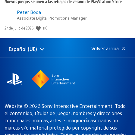
Nuevos juegos se unen a las rebajas de verano de PlayStation Store
Peter Boda
Associate Digital Promotions Manager
Fecha
116
27 de julio de 2026
de
publicación:
Volver arriba
Español (UE)
Selecciona
Región
una
actual:
región
Sony
Interactive
Entertainment
Website © 2026 Sony Interactive Entertainment. Todo
el contenido, títulos de juegos, nombres y direcciones
comerciales, marcas, artes e imaginería asociados
on
marcas y/o material protegido por copyright de sus
respectivos propietarios
. Todos los derechos reservados.