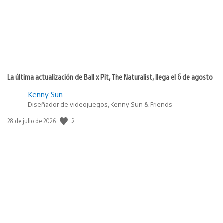
La última actualización de Ball x Pit, The Naturalist, llega el 6 de agosto
Kenny Sun
Diseñador de videojuegos, Kenny Sun & Friends
Fecha
5
28 de julio de 2026
de
publicación: