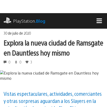
Ir
al
contenido
playstation.com
PlayStation
.Blog
MEN
30 de julio de 2020
Explora la nueva ciudad de Ramsgate
en Dauntless hoy mismo
0
0
3
Vistas espectaculares, actividades, comerciantes
y otras sorpresas aguardan a los Slayers en la