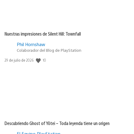
Nuestras impresiones de Silent Hill: Townfall
Phil Hornshaw
Colaborador del Blog de PlayStation
Fecha
10
29 de julio de 2026
de
publicación:
Descubriendo Ghost of Yōtei – Toda leyenda tiene un origen
El Equipo PlayStation