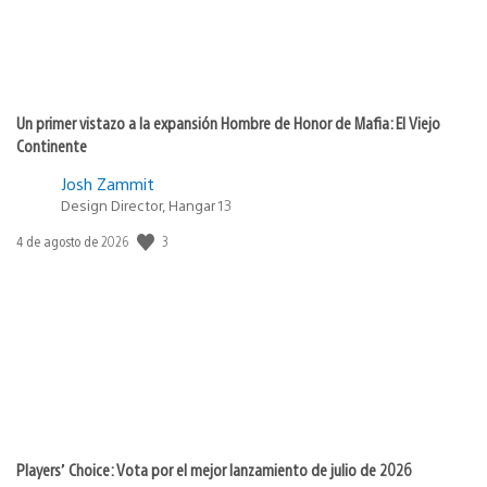
Un primer vistazo a la expansión Hombre de Honor de Mafia: El Viejo
Continente
Josh Zammit
Design Director, Hangar 13
Fecha
3
4 de agosto de 2026
de
publicación:
Players’ Choice: Vota por el mejor lanzamiento de julio de 2026