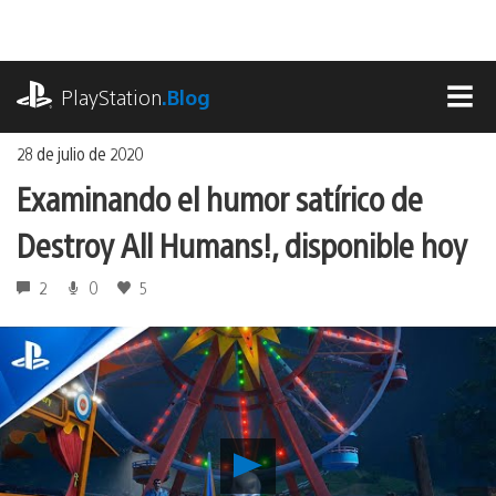
Ir
al
contenido
playstation.com
PlayStation
.Blog
MEN
28 de julio de 2020
Examinando el humor satírico de
Destroy All Humans!, disponible hoy
2
0
5
Reproducir
Examinando