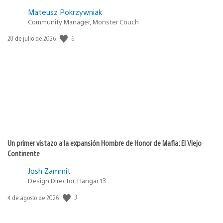
Mateusz Pokrzywniak
Community Manager, Monster Couch
Fecha
6
28 de julio de 2026
de
publicación:
Un primer vistazo a la expansión Hombre de Honor de Mafia: El Viejo
Continente
Josh Zammit
Design Director, Hangar 13
Fecha
3
4 de agosto de 2026
de
publicación: