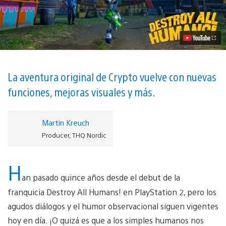
el
humor
satírico
de
Destroy
All
Humans!,
disponible
hoy
La aventura original de Crypto vuelve con nuevas
vídeo
funciones, mejoras visuales y más.
Martin Kreuch
Producer, THQ Nordic
H
an pasado quince años desde el debut de la
franquicia Destroy All Humans! en PlayStation 2, pero los
agudos diálogos y el humor observacional siguen vigentes
hoy en día. ¡O quizá es que a los simples humanos nos