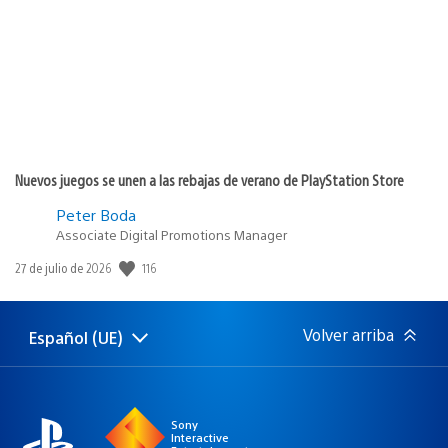
publicación:
Nuevos juegos se unen a las rebajas de verano de PlayStation Store
Peter Boda
Associate Digital Promotions Manager
Fecha
116
27 de julio de 2026
de
publicación:
Volver arriba
Español (UE)
Selecciona
Región
una
actual:
región
Sony
Interactive