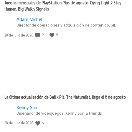
Juegos mensuales de PlayStation Plus de agosto: Dying Light 2 Stay
Human, Big Walk y Signalis
Adam Michel
Director de operaciones y adquisición de contenido, SIE
Fecha
2
9
28 de julio de 2026
de
publicación:
La última actualización de Ball x Pit, The Naturalist, llega el 6 de agosto
Kenny Sun
Diseñador de videojuegos, Kenny Sun & Friends
Fecha
5
28 de julio de 2026
de