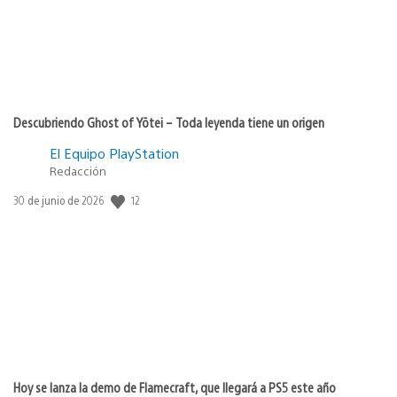
Descubriendo Ghost of Yōtei – Toda leyenda tiene un origen
El Equipo PlayStation
Redacción
Fecha
12
30 de junio de 2026
de
publicación:
Hoy se lanza la demo de Flamecraft, que llegará a PS5 este año