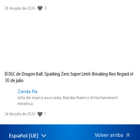
Fecha
3
28 de julio de 2026
de
publicación:
El DLC de Dragon Ball: Sparking Zero Super Limit-Breaking Neo llegará el
30 de julio
Zanda Ra
Jefa de marca asociada, Bandai Namco Entertainment
America
Fecha
1
24 de julio de 2026
de
publicación:
Volver arriba
Español (UE)
Selecciona
Región