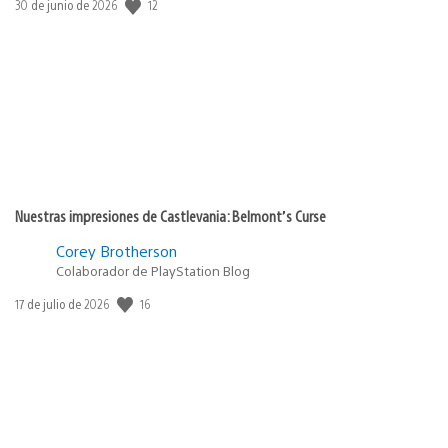
Fecha
12
30 de junio de 2026
de
publicación:
Nuestras impresiones de Castlevania: Belmont’s Curse
Corey Brotherson
Colaborador de PlayStation Blog
Fecha
16
17 de julio de 2026
de
publicación: