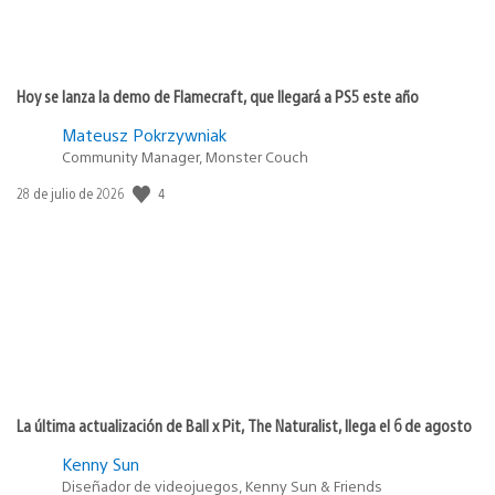
Hoy se lanza la demo de Flamecraft, que llegará a PS5 este año
Mateusz Pokrzywniak
Community Manager, Monster Couch
Fecha
4
28 de julio de 2026
de
publicación:
La última actualización de Ball x Pit, The Naturalist, llega el 6 de agosto
Kenny Sun
Diseñador de videojuegos, Kenny Sun & Friends