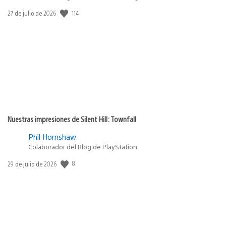
Fecha
114
27 de julio de 2026
de
publicación:
Nuestras impresiones de Silent Hill: Townfall
Phil Hornshaw
Colaborador del Blog de PlayStation
Fecha
8
29 de julio de 2026
de
publicación: