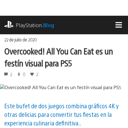
Ir
al
contenido
playstation.com
PlayStation
.Blog
MEN
22 de julio de 2020
Overcooked! All You Can Eat es un
festín visual para PS5
2
0
2
Este bufet de dos juegos combina gráficos 4K y
otras delicias para convertir tus fiestas en la
experiencia culinaria definitiva..