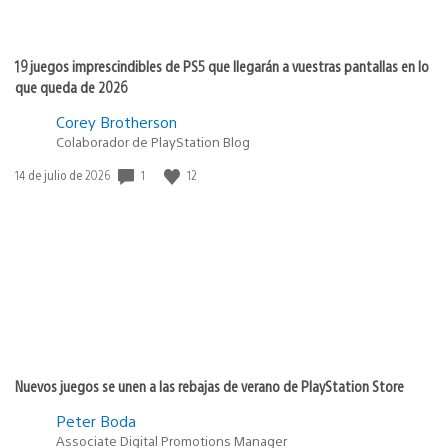
19 juegos imprescindibles de PS5 que llegarán a vuestras pantallas en lo
que queda de 2026
Corey Brotherson
Colaborador de PlayStation Blog
Fecha
1
12
14 de julio de 2026
de
publicación:
Nuevos juegos se unen a las rebajas de verano de PlayStation Store
Peter Boda
Associate Digital Promotions Manager