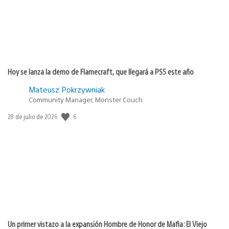
Hoy se lanza la demo de Flamecraft, que llegará a PS5 este año
Mateusz Pokrzywniak
Community Manager, Monster Couch
Fecha
6
28 de julio de 2026
de
publicación:
Un primer vistazo a la expansión Hombre de Honor de Mafia: El Viejo