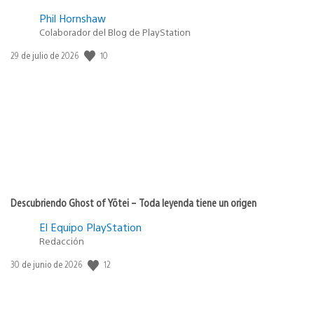
Phil Hornshaw
Colaborador del Blog de PlayStation
Fecha
10
29 de julio de 2026
de
publicación:
Descubriendo Ghost of Yōtei – Toda leyenda tiene un origen
El Equipo PlayStation
Redacción
Fecha
12
30 de junio de 2026
de
publicación: