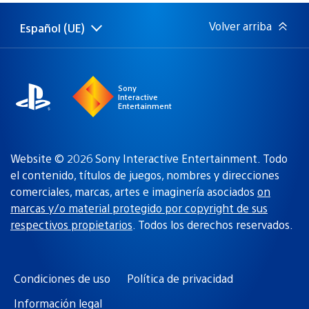
publicación:
Volver arriba
Español (UE)
Selecciona
Región
una
actual:
región
Sony
Interactive
Entertainment
Website © 2026 Sony Interactive Entertainment. Todo
el contenido, títulos de juegos, nombres y direcciones
comerciales, marcas, artes e imaginería asociados
on
marcas y/o material protegido por copyright de sus
respectivos propietarios
. Todos los derechos reservados.
Condiciones de uso
Política de privacidad
Información legal