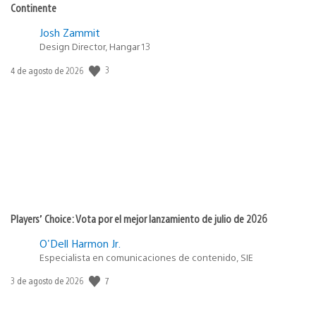
Continente
Josh Zammit
Design Director, Hangar 13
Fecha
3
4 de agosto de 2026
de
publicación:
Players’ Choice: Vota por el mejor lanzamiento de julio de 2026
O'Dell Harmon Jr.
Especialista en comunicaciones de contenido, SIE
Fecha
7
3 de agosto de 2026
de
publicación: