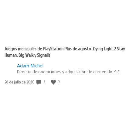
Juegos mensuales de PlayStation Plus de agosto: Dying Light 2 Stay
Human, Big Walk y Signalis
Adam Michel
Director de operaciones y adquisición de contenido, SIE
Fecha
2
9
28 de julio de 2026
de
publicación: