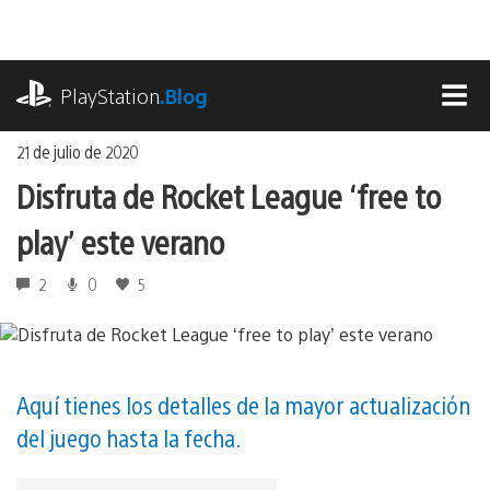
Ir
al
contenido
playstation.com
PlayStation
.Blog
MEN
21 de julio de 2020
Disfruta de Rocket League ‘free to
play’ este verano
2
0
5
Aquí tienes los detalles de la mayor actualización
del juego hasta la fecha.