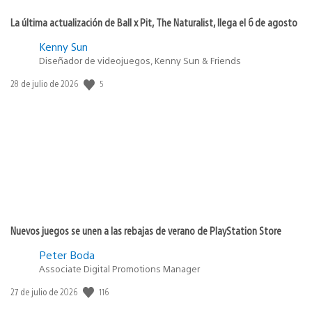
La última actualización de Ball x Pit, The Naturalist, llega el 6 de agosto
Kenny Sun
Diseñador de videojuegos, Kenny Sun & Friends
Fecha
5
28 de julio de 2026
de
publicación:
Nuevos juegos se unen a las rebajas de verano de PlayStation Store
Peter Boda
Associate Digital Promotions Manager
Fecha
116
27 de julio de 2026
de