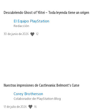
Descubriendo Ghost of Yōtei – Toda leyenda tiene un origen
El Equipo PlayStation
Redacción
Fecha
12
30 de junio de 2026
de
publicación:
Nuestras impresiones de Castlevania: Belmont’s Curse
Corey Brotherson
Colaborador de PlayStation Blog
Fecha
16
17 de julio de 2026