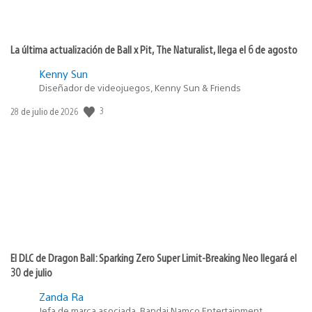
La última actualización de Ball x Pit, The Naturalist, llega el 6 de agosto
Kenny Sun
Diseñador de videojuegos, Kenny Sun & Friends
Fecha
3
28 de julio de 2026
de
publicación:
El DLC de Dragon Ball: Sparking Zero Super Limit-Breaking Neo llegará el
30 de julio
Zanda Ra
Jefa de marca asociada, Bandai Namco Entertainment