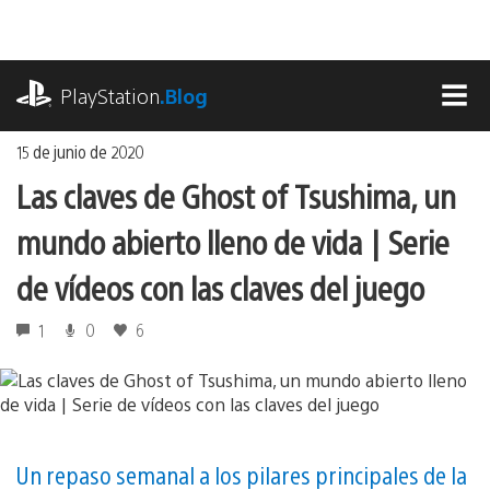
Ir
al
contenido
playstation.com
PlayStation
.Blog
MEN
15 de junio de 2020
Las claves de Ghost of Tsushima, un
mundo abierto lleno de vida | Serie
de vídeos con las claves del juego
1
0
6
Un repaso semanal a los pilares principales de la