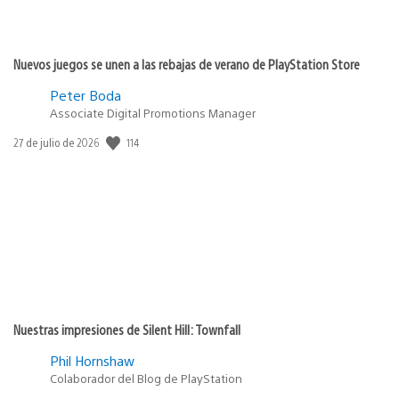
Nuevos juegos se unen a las rebajas de verano de PlayStation Store
Peter Boda
Associate Digital Promotions Manager
Fecha
114
27 de julio de 2026
de
publicación:
Nuestras impresiones de Silent Hill: Townfall
Phil Hornshaw
Colaborador del Blog de PlayStation