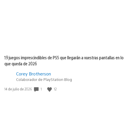
de
publicación:
19 juegos imprescindibles de PS5 que llegarán a vuestras pantallas en lo
que queda de 2026
Corey Brotherson
Colaborador de PlayStation Blog
Fecha
1
12
14 de julio de 2026
de
publicación: