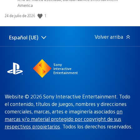
America
Fecha
1
24 de julio de 2026
de
publicación:
Volver arriba
Español (UE)
Selecciona
Región
una
actual:
región
Sony
Interactive
Entertainment
Website © 2026 Sony Interactive Entertainment. Todo
el contenido, títulos de juegos, nombres y direcciones
comerciales, marcas, artes e imaginería asociados
on
marcas y/o material protegido por copyright de sus
respectivos propietarios
. Todos los derechos reservados.