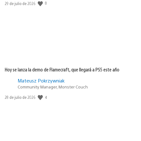
Fecha
8
29 de julio de 2026
de
publicación:
Hoy se lanza la demo de Flamecraft, que llegará a PS5 este año
Mateusz Pokrzywniak
Community Manager, Monster Couch
Fecha
4
28 de julio de 2026
de
publicación: